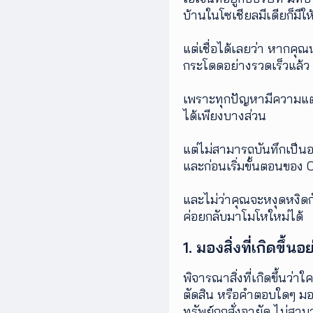
บ้านในโซเชียลมีเดียก็มี
เพิ่ม
เติม
แต่เชื่อได้เลยว่า หากค
กระโดดอย่างรวดเร็วแล้ว
ติดต่อ
เรา
เพราะทุกปัญหามีความแตกต
เงื่อนไข
ได้เพียงบางส่วน
การ
ให้
แต่ไม่สามารถบันทึกเป็นอ
บริการ
ดาวน์
และก่อนเริ่มขั้นตอนของ
โหลด
แอปฯ
และไม่ว่าคุณจะหงุดหงิดกั
ค่อยกลับมาโมโหใหม่ได้
1. มองสิ่งที่เกิดขึ
พิจารณาสิ่งที่เกิดขึ้นว
ตัดสิน หรือคำตอบใดๆ มองใ
ทรัพย์ถูกสั่งอายัด ไม่สา