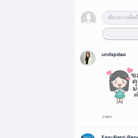
undspdao
2 ชอบ
EasyRent-Ban