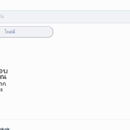
โพสต์
gkok