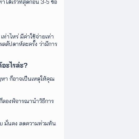
ได้เร็วที่สุดก่อน 3-5 ข้อ
่าไหร่ มีค่าใช้จ่ายเท่า
ผลสัปดาห์ละครั้ง ว่ามีการ
้อะไรล่ะ?
หา ก็อาจเป็นเหตุให้คุณ
ป ก็ลองพิจารณานำวิธีการ
งบ มั่นคง ลดความท่วมท้น