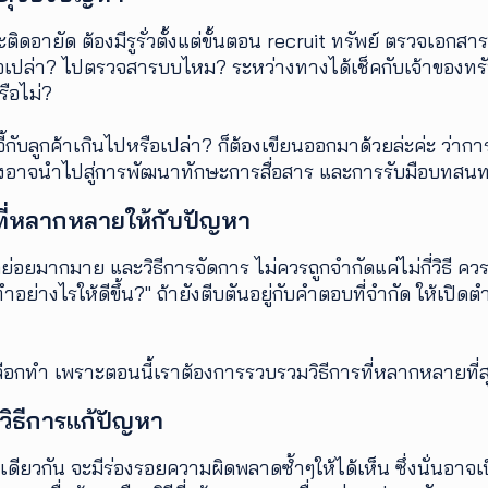
ะติดอายัด ต้องมีรูรั่วตั้งแต่ขั้นตอน recruit ทรัพย์ ตรวจเอกส
ือเปล่า? ไปตรวจสารบบไหม? ระหว่างทางได้เช็คกับเจ้าของทรัพ
ือไม่?
้จี้กับลูกค้าเกินไปหรือเปล่า? ก็ต้องเขียนออกมาด้วยล่ะค่ะ ว่าการ
 ซึ่งอาจนำไปสู่การพัฒนาทักษะการสื่อสาร และการรับมือบทสน
ี่หลากหลายให้กับปัญหา
อยมากมาย และวิธีการจัดการ ไม่ควรถูกจำกัดแค่ไม่กี่วิธี ควร
ทำอย่างไรให้ดีขึ้น?" ถ้ายังตีบตันอยู่กับคำตอบที่จำกัด ให้เป
ือกทำ เพราะตอนนี้เราต้องการรวบรวมวิธีการที่หลากหลายที่สุด 
วิธีการแก้ปัญหา
ยวกัน จะมีร่องรอยความผิดพลาดซ้ำๆให้ได้เห็น ซึ่งนั่นอาจเป็