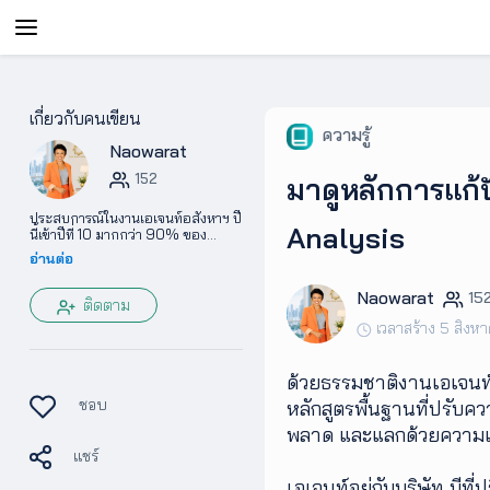
AgentAble
เกี่ยวกับคนเขียน
ความรู้
Naowarat
สำหรับ
เอเจ
152
มาดูหลักการแก
นท์
ประสบการณ์ในงานเอเจนท์อสังหาฯ ปี
Analysis
นี้เข้าปีที่ 10 มากกว่า 90% ของ
จำนวนลูกค้าในอดีตคือต่างชาติ
อ่านต่อ
AgentClub
เชี่ยวชาญทั้งการขาย และบริหารการ
ขายคอนโดมือหนึ่ง และดูแลผู้ขายใน
Naowarat
15
ตลาดมือสองแบบ VIP เป็น Founder
ติดตาม
of Rockstar Agent Club เป็น Co
เวลาสร้าง 5 สิงห
founder of RE/MAX PARTNERS
AgentTool
โค้ชเอเจนท์อสังหาฯ เจ้าของเพจ อสัง
หาฯอารมณ์ดี
ด้วยธรรมชาติงานเอเจนท์
ชอบ
UpSkill
หลักสูตรพื้นฐานที่ปรับค
พลาด และแลกด้วยความ
แชร์
Podcast
เอเจนท์อยู่กับบริษัท มีท