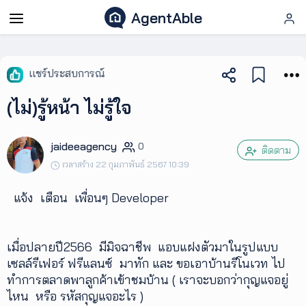
AgentAble
AgentAble
แชร์ประสบการณ์
สำหรับ
(ไม่)รู้หน้า ไม่รู้ใจ
เอเจ
นท์
jaideeagency
0
ติดตาม
เวลาสร้าง 22 กุมภาพันธ์ 2567 10:39
AgentClub
แจ้ง เตือน เพื่อนๆ Developer
AgentTool
เมื่อปลายปี2566 มีมิจฉาชีพ แอบแฝงตัวมาในรูปแบบ
UpSkill
เซลล์รีเฟอร์ ฟรีแลนซ์ มาทัก และ ขอเอาบ้านรีโนเวท ไป
ทำการตลาดพาลูกค้าเข้าชมบ้าน ( เราจะบอกว่ากุญแจอยู่
ไหน หรือ รหัสกุญแจอะไร )
Podcast