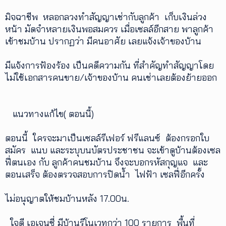
มิจฉาชีพ หลอกลวงทำสัญญาเช่ากับลูกค้า เก็บเงินล่วง
เพิ่ม
หน้า มัดจำหลายเงินพอสมควร เมื่อเซลล์อีกสาย พาลูกค้า
เติม
เข้าชมบ้าน ปรากฏว่า มีคนอาศัย เลยแจ้งเจ้าของบ้าน
ติดต่อ
มีแจ้งการฟ้องร้อง เป็นคดีความกัน ที่สำคัญทำสัญญาโดย
เรา
ไม่ใช้เอกสารคนขาย/เจ้าของบ้าน คนเช่าเลยต้องย้ายออก
เงื่อนไข
การ
ให้
บริการ
แนวทางแก้ไข( ตอนนี้)
ดาวน์
โหลด
ตอนนี้ ใครจะมาเป็นเซลล์รีเฟอร์ ฟรีแลนซ์ ต้องกรอกใบ
แอปฯ
สมัคร แนบ และระบุบนบัตรประชาชน จะเข้าดูบ้านต้องเซล
ฟี่ตนเอง กับ ลูกค้าคนชมบ้าน จึงจะบอกรหัสกุญแจ และ
ตอนเสร็จ ต้องตรวจสอบการปิดน้ำ ไฟฟ้า เซลฟี่อีกครั้ง
ไม่อนุญาตให้ชมบ้านหลัง 17.00น.
ใจดี เอเจนซี่ มีบ้านรีโนเวทกว่า 100 รายการ พื้นที่