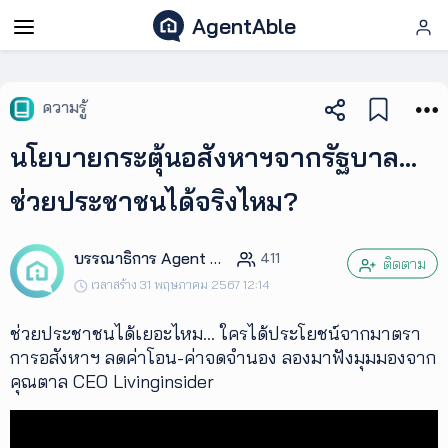
AgentAble
AgentAble
ความรู้
สำหรับ
นโยบายกระตุ้นอสังหาฯจากรัฐบาล…
เอเจ
นท์
ช่วยประชาชนได้จริงไหม?
AgentClub
บรรณาธิการ Agent Club
411
ติดตาม
เวลาสร้าง 31 พฤษภาคม 2567 12:14
AgentTool
ช่วยประชาชนได้เยอะไหม... ใครได้ประโยชน์จากมาตรา
การอสังหาฯ ลดค่าโอน-ค่าจดจำนอง ลองมาฟังมุมมองจาก
UpSkill
คุณตาล CEO Livinginsider
Podcast