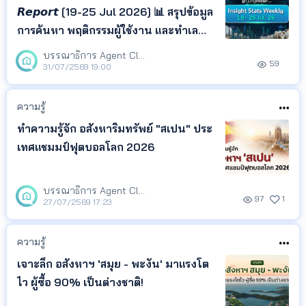
𝙍𝙚𝙥𝙤𝙧𝙩 [19-25 Jul 2026] 📊 สรุปข้อมูล
การค้นหา พฤติกรรมผู้ใช้งาน และทำเล
ยอดนิยม จาก LivingInsider พร้อม
บรรณาธิการ Agent Club
59
Insight ที่สะท้อนความสนใจของผู้ค้นหา
31/07/2569 19:00
เพื่อช่วยให้เจ้าของอสังหาฯ เอเจนต์ และ
นักลงทุน ติดตามทิศทางตลาด และนำ
ความรู้
ข้อมูลไปวางแผนกา
ทำความรู้จัก อสังหาริมทรัพย์ "สเปน" ประ
เทศแชมมป์ฟุตบอลโลก 2026
บรรณาธิการ Agent Club
97
1
27/07/2569 17:23
ความรู้
เจาะลึก อสังหาฯ 'สมุย - พะงัน' มาแรงโต
ไว ผู้ซื้อ 90% เป็นต่างชาติ!