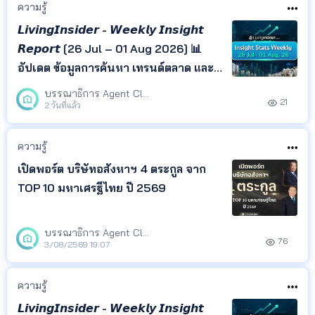
ความรู้
𝙇𝙞𝙫𝙞𝙣𝙜𝙄𝙣𝙨𝙞𝙙𝙚𝙧 - 𝙒𝙚𝙚𝙠𝙡𝙮 𝙄𝙣𝙨𝙞𝙜𝙝𝙩
𝙍𝙚𝙥𝙤𝙧𝙩 [26 Jul – 01 Aug 2026] 📊
อัปเดต ข้อมูลการค้นหา เทรนด์ตลาด และ
ทำเลยอดนิยม จาก LivingInsider พร้อม
บรรณาธิการ Agent Club
21
Insight ที่ช่วยให้คุณเข้าใจพฤติกรรมผู้
2 วันที่แล้ว
ค้นหา และติดตามทิศทางตลาด
อสังหาริมทรัพย์ได้ในที่เดียว
ความรู้
เปิดพอร์ต บริษัทอสังหาฯ 4 ตระกูล จาก
TOP 10 มหาเศรฐีไทย ปี 2569
บรรณาธิการ Agent Club
76
3/08/2569 19:07
ความรู้
𝙇𝙞𝙫𝙞𝙣𝙜𝙄𝙣𝙨𝙞𝙙𝙚𝙧 - 𝙒𝙚𝙚𝙠𝙡𝙮 𝙄𝙣𝙨𝙞𝙜𝙝𝙩