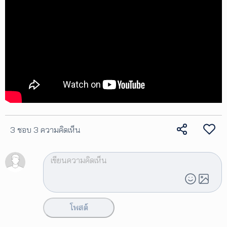
เพิ่ม
เติม
ติดต่อ
เรา
เงื่อนไข
การ
ให้
บริการ
ดาวน์
โหลด
3 ชอบ
3 ความคิดเห็น
แอปฯ
โพสต์