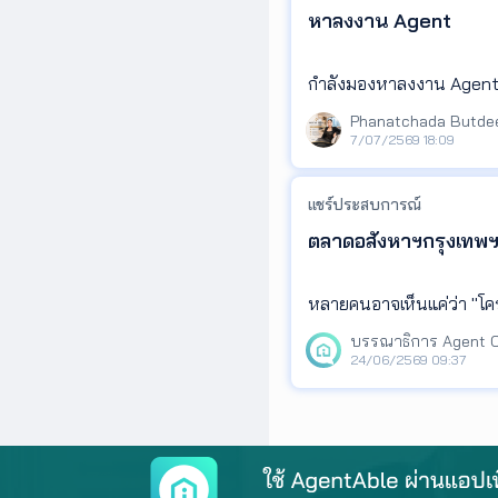
✅ ส่วนเอเจ้นท์ที่เก่ง เขาจ
หาลงงาน Agent
จริง และเป็นเอเจ้นท์เก๋าเ
ย 36 เขาก็ถามกลับว่า “ใช่
กำลังมองหาลงงาน Agent บริษัทโซนสุขุมวิทค่ะ ที่มีสวัสดิการประกันสังคมให้ #มีประสบการณ์มาก
5 ปีค่ะ
พอเราเจอเอเจ้นท์ที่รู้จริงแ
Phanatchada Butde
0909859229 เบอร์ค่ะ บีส
7/07/2569 18:09
และยินดีไปเปิดบ้านพาลูกค้
************************
แชร์ประสบการณ์
🌈 ผมขอเสริมประเด็นนี้อีก
ตลาดอสังหาฯกรุงเทพฯ ก
มต่างที่ชัดเจนที่สุดระหว่าง
❌ เอเจ้นท์ที่ไม่เก่ง จะถามเ
หลายคนอาจเห็นแค่ว่า "โครง
หรือ “ราคาลงได้สูงสุดเท่าไ
ษฐกิจชะลอตัว
บังคับเราเพื่อให้เราเซ็นสัญ
24/06/2569 09:37
✅ แต่เอเจ้นท์ที่เก่ง เขาจะไม
กว่าเอเจ้นท์ทั่วๆไป เช่น ”
กขาย?“ หรือ ”ไม่ทราบว่าพอ
าศขายที่อยู่ในละแวกเดียวกั