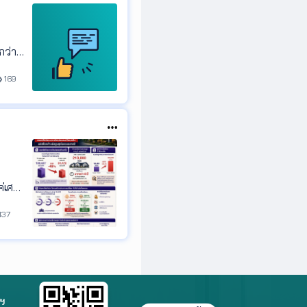
ื้นที่
ว่าซอ
มที่
169
อ ควา
มาครับ
ครับ?”
ค่เศร
ที่จะ
137
ยบมาก
ึงอยา
่ประก
วยให้เ