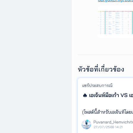
หัวข้อที่เกี่ยวข้อง
แชร์ประสบการณ์
🔥 เอเจ้นท์มือเก๋า VS เ
(โพสต์นี้สำหรับเอเจ้นท์โด
.
Puvanard_Hemvichit
💚 ผมลองมานั่งดูเบอร์ที่โ
27/07/2569 14:21