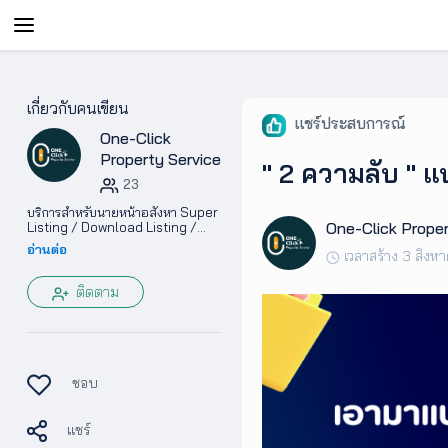
AgentAble
เกี่ยวกับคนเขียน
แชร์ประสบการณ์
One-Click
สำหรับ
เอเจ
Property Service
" 2 ความลับ " 
นท์
23
บริการสำหรับนายหน้าอสังหา Super
One-Click Proper
Listing / Download Listing /
AgentClub
CRM / ระบบ Bot อัจฉริยะ บริหาร
อ่านต่อ
เวลาสร้าง 3 สิงห
งานเช่า และ ขาย อัตโนมัติ โดย Ton
One Click
ติดตาม
AgentTool
UpSkill
ชอบ
แชร์
Podcast