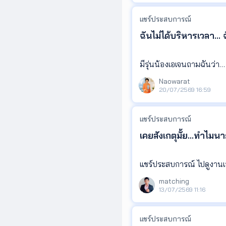
นึงประมาณ 50 สาย (มีทั้งโ
แชร์ประสบการณ์
เลยทำให้มีเอเจ้นท์ที่รู้จ
ฉันไม่ได้บริหารเวลา..
น เลยคิดว่าอยากเอาเรื่องนี
.
💖 ทุกครั้งที่มีเอเจ้นท์โท
มีรุ่นน้องเอเจนถามฉันว่า
อไม่เก่ง ด้วยคำถามหรือพ
Naowarat
“พี่โอ๋คะ อาชีพเรามันยุ่ง
20/07/2569 16:59
ในฐานะเจ้าของทรัพย์ที่ดีล
วามรู้ ความสามารถในสายงา
คำตอบคือ ฉันไม่ได้พยายาม
แชร์ประสบการณ์
ตียนใดๆครับ แต่อยากให้นำข
เคยสังเกตุมั้ย...ทำไ
แต่ฉันพยายาม “ทำเฉพาะสิ่ง
************************
🌈 เริ่มจากตั้งแต่ตอนเอเจ
แชร์ประสบการ
matching
❌ เอเจ้นท์ที่ไม่เก่ง มักจะ
13/07/2569 11:16
บ?” หรือ “ราคาขายเท่าไรคร
มา หรือถามเรื่องเดิมซ้ำอีกรอ
แชร์ประสบการณ์