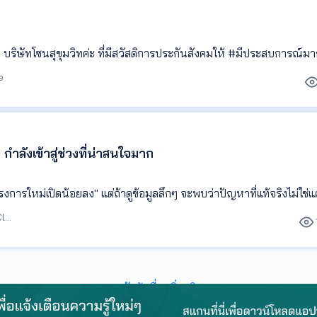
ะถามข้อมูลที่เป็นประโยชน์ และถามอะไรบางอย่างที่ทำให้เรารู้ว่าเขาเคยลงพ
กมส์ในโซนนั้นๆ เช่น ตอนเขาสอบถามข้อมูลว่าบ้านนี้อยู่ซอยไหน ผมก็บอก
ซอยที่เลยทางแยกมาหน่อย แล้วด้านหน้ามี 7-11 รึเปล่าครับ?”
ว่า
บบนี้ เชื่อไหมครับว่ามันทำให้เราอยากรู้จักเขาจริงๆ และพร้อมให้ข้อมูลได้เต็
e
 ค่ะ
าไปดูด้วยเลย เพราะรู้ว่าเขาจะช่วยพาเราปิดการขายได้อย่างแน่นอน 😇
*********
นิดนึงครับ เรื่องคำถามที่เขาถามเรา (Asking the Right Questions) คื
ำลังเข้าสู่ช่วงที่น่าสนใจมาก
เอเจ้นท์ที่เก่งและไม่เก่ง ซึ่งผมจะดูจากความหมายที่ซ่อนอยู่จากสิ่งที่ถาม
พื่อต้องการเอาทรัพย์ของเราไป Listing เท่านั้น เช่น “พี่จะขายราคาเท่าไร
การใหม่เปิดน้อยลง" แต่ถ้าดูข้อมูลลึกๆ จะพบว่าปัญหาที่แท้จริงไม่ใช่แ
ร?“ หรือ “ผมขอเลขที่บ้านเพื่อเอาไปลงข้อมูลในเว็บได้ไหม?” หรือ เอเจ้นท์
บรรณาธิการ Agent Club
ญาปิดเท่านั้น
่ได้ทำแค่นั้นครับ เขาจะถามข้อมูลเชิงลึกที่คนอื่นไม่รู้ แต่ทำให้เขาได้เปรี
พี่พอจะเล่าประวัติการได้มาของบ้านหลังนี้ได้ไหมครับ ว่าทำไมเจ้าของเก่าถ
ดูหัวข้ออื่นเพิ่มเติม
จะแชร์ได้ไหมครับว่า บ้านหลังนี้มีจุดเด่นอะไรมากกว่าบ้านหลังอื่นๆ ที
น?” พอผมได้ฟังคำถามเหล่านี้ ผมก็ยินดีแชร์ให้เต็มที่เลยครับ เพราะจะช่