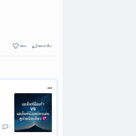
ชอบ
ตอบกลับ
1
อะ วัน