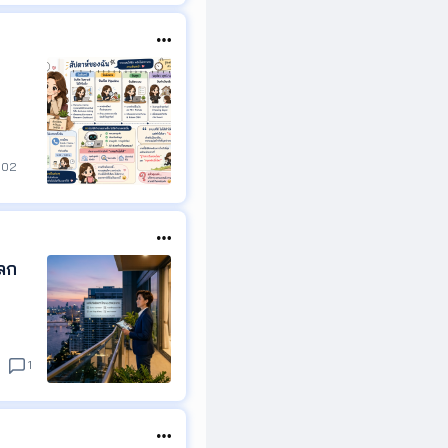
กว่าค
่งหรื
าบอก
102
่อยอดค
ือติเ
โลก
อครั
1
นโทร