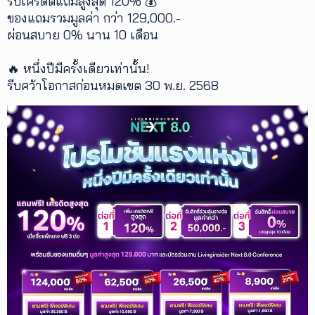
รับเครดิตแถมสูงสุด 120% 💰
ของแถมรวมมูลค่า กว่า 129,000.-
เพิ่ม
ผ่อนสบาย 0% นาน 10 เดือน
เติม
🔥 หนึ่งปีมีครั้งเดียวเท่านั้น!
ติดต่อ
รีบคว้าโอกาสก่อนหมดเขต 30 พ.ย. 2568
เรา
เงื่อนไข
การ
ให้
บริการ
ดาวน์
โหลด
แอปฯ