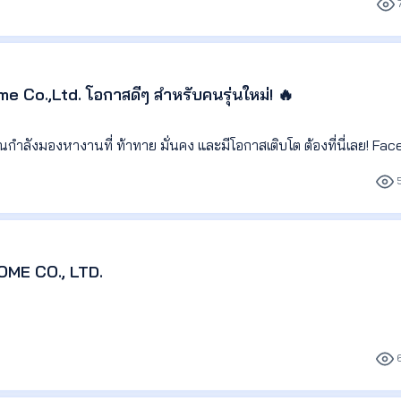
การปล่อยเช่าบ้านและคอนโด ผ่านแพลตฟอร์มของบริษัท
แผนงาน สร้างเป้าหมาย และผลักดันผลงานของทีมให้เติบโตอย่างต่อเนื่อง
้ 50% แลกเป็นส่วนลดเงินดาวน์/ค่าซื้อได้
w การทำงานของ Agent ให้มีประสิทธิภาพและขยายต่อได้ในอนาคต
สุดท้าย
รณ์ และเทคนิคการปล่อยเช่าให้กับทีม
me Co.,Ltd. โอกาสดีๆ สำหรับคนรุ่นใหม่! 🔥
บูโร ผ่อนได้ทุกอาชีพ
ช่วยทำให้ YOURHOME เป็นแพลตฟอร์มที่แข็งแกร่งในย่านนี้
ว่างผ่อนย้ายหลังได้ เงินและคะแนนตามไปด้วยไม่ต้องเริ่มจ่ายใหม่
/ Marketing เพื่อพัฒนาแพลตฟอร์มและผลลัพธ์ทางธุรกิจ
ุณกำลังมองหางานที่ ท้าทาย มั่นคง และมีโอกาสเติบโต ต้องที่นี่เลย! F
ัครเพื่อนร่วมทีมไฟแรงมาเติมเต็มตำแหน่งสำคัญ!
 ค่าคอมได้เต็ม เพราะบริษัทขายเอง
่าคอม 6%!
ยเช่าคอนโดหรือบ้าน (Rental) โดยตรง
t หรือดูแลทีม Agent มาก่อน
ทรัพย์ (สื่อสารภาษาจีน) 🇨🇳🇹🇭
าริมทรัพย์ระดับกลาง (20-30 คน)
OME CO., LTD.
จ และสามารถสร้างทีมจากศูนย์ได้
ม จำกัด
 ปีขึ้นไป
ินทรัพย์ https://www.facebook.com/TAMASSET/
ุย:
ttps://www.tiktok.com/@tamassetm
et https://lin.ee/Xjq992Y