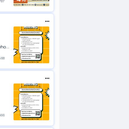
787
acehom
568
666