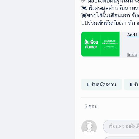
✅ ตอบโจทย์คนรุ่นใหม่ ระ
💓 พิเศษสุดสำหรับนายหน
เพิ่ม
💓ขายได้ในเดือนแรก รั
เติม
👉🏻ร่วมเข้าทีมกับเรา ท
Add L
ติดต่อ
เรา
เงื่อนไข
การ
lin.ee
ให้
บริการ
ดาวน์
โหลด
# รับสมัครงาน
# รั
แอปฯ
3 ชอบ