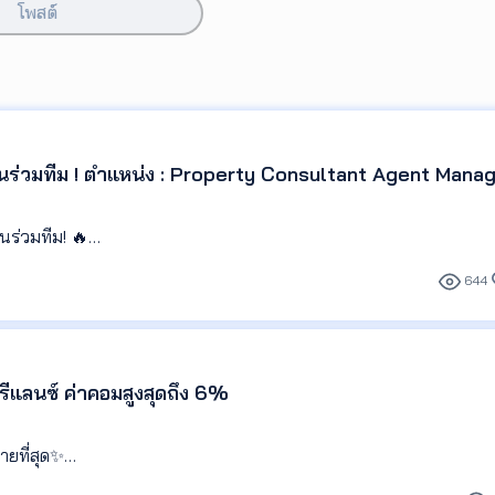
โพสต์
อนร่วมทีม ! ตำแหน่ง : Property Consultant Agent Mana
นร่วมทีม! 🔥
644
อสังหาริมทรัพย์ อย่าพลาด!
หม่ที่กำลังเติบโตและต้องการคนที่มีไฟและพร้อมท้าทายตัวเอง! มาเป็นส่
ต็มไปด้วยพลังบวกในสภาพแวดล้อมการทำงานที่เป็นกันเอง!
ีแลนซ์ ค่าคอมสูงสุดถึง 6%
 Consultant Agent Manager
ายที่สุด✨
🔑
ศษ✨