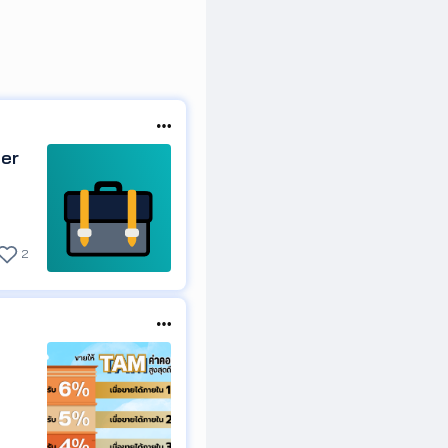
ger
2
วนหนึ่