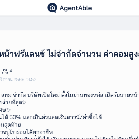
AgentAble
หน้าฟรีแลนซ์ ไม่จำกัดจำนวน ค่าคอมสูง
4
ศจิกายน 2568 13:52
์ แทม จำกัด บริษัทเปิดใหม่ ตั้งในย่านทองหล่อ เปิดรับนายห
ง่ายที่สุด✨
เศษ✨
ได้ 50% แลกเป็นส่วนลดเงินดาวน์/ค่าซื้อได้
อนสุดท้าย
วจบูโร ผ่อนได้ทุกอาชีพ