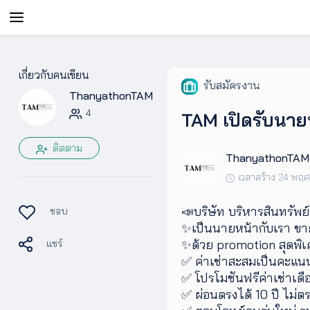
AgentAble
เกี่ยวกับคนเขียน
รับสมัครงาน
ThanyathonTAM
สำหรับ
เอเจ
4
TAM เปิดรับนาย
นท์
ติดตาม
ThanyathonTAM
AgentClub
เวลาสร้าง 24 พฤ
📣บริษัท บริหารสินทรัพย
ชอบ
AgentTool
✨เป็นนายหน้ากับเรา ขาย
✨ด้วย promotion สุดพิ
แชร์
UpSkill
✅ ค่าเช่าสะสมเป็นคะแนน
✅ โปรโมชันฟรีค่าเช่าเดื
✅ ผ่อนตรงได้ 10 ปี ไม่ตร
Podcast