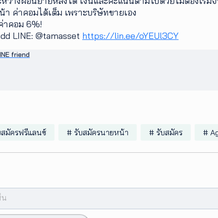
หว่างผ่อนย้ายหลังได้ เงินและคะแนนตามไปด้วยไม่ต้องเริ่มจ่
้า ค่าคอมได้เต็ม เพราะบริษัทขายเอง
บค่าคอม 6%!
ัก add LINE: @tamasset
https://lin.ee/oYEUl3CY
INE friend
บสมัครฟรีแลนซ์
# รับสมัครนายหน้า
# รับสมัคร
# A