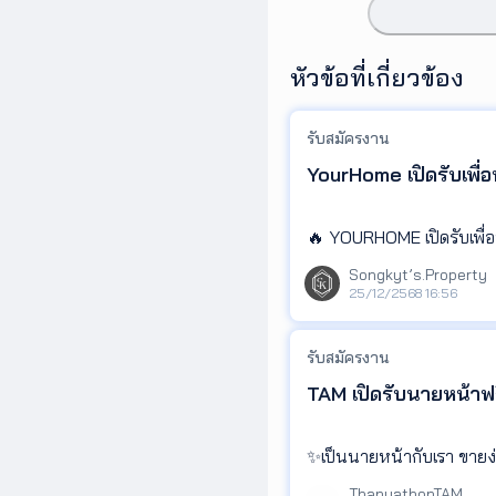
หัวข้อที่เกี่ยวข้อง
รับสมัครงาน
YourHome เปิดรับเพื่
🔥 YOURHOME เปิดรับเพื่อ
Songkyt’s.Property
ใครที่หลงรักเทคโนโลยีและ
25/12/2568 16:56
เราคือบริษัทสตาร์ทอัพเจนใ
รับสมัครงาน
งของทีมงานที่อบอุ่นและเ
TAM เปิดรับนายหน้าฟร
ตำแหน่ง: Sale Property
✨เป็นนายหน้ากับเรา ขายง่
หน้าที่และความรับผิดชอบ
✨ด้วย promotion สุดพิเ
ThanyathonTAM