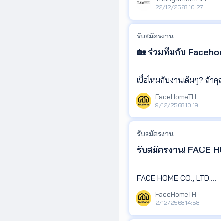
22/12/2568 10:27
* ดูแลและบริหารงานด้าน
* เป็นผู้นำทีม Agent วาง
✅ ค่าเช่าสะสมเป็นคะแนนได
รับสมัครงาน
* วางโครงสร้าง Workflo
✅ โปรโมชันฟรีค่าเช่าเดือน
* ถ่ายทอดความรู้ ประสบกา
🏡 ร่วมทีมกับ Faceho
✅ ผ่อนตรงได้ 10 ปี ไม่ตรวจ
* โฟกัสพื้นที่สุขุมวิทและ
✅ ตอบโจทย์คนรุ่นใหม่ ระห
* ทำงานร่วมกับทีม Tech 
เบื่อไหมกับงานเดิมๆ? ถ้าค
e Co.,Ltd. กำลังเปิดรับสม
FaceHomeTH
คุณสมบัติที่เรามองหา 🌟
💓 พิเศษสุดสำหรับนายหน้า
9/12/2568 10:19
💓ขายได้ในเดือนแรก รับค
* มีประสบการณ์ในการปล่อ
* เคยทำงานในบทบาท Agen
รับสมัครงาน
ตำแหน่ง: ตัวแทนอสังหาริม
* เคยทำงานในบริษัทอสังห
📞 ติดต่อสอบถาม
รับสมัครงาน! FACE H
* มีภาวะผู้นำ กล้าตัดสินใ
บริษัท บริหารสินทรัพย์ แท
* มีประสบการณ์อย่างน้อย 3
คุณฟ้า : 094-560-8694
FACE HOME CO., LTD.
FB page : TAM บริหารส
🔑 ลักษณะงานที่รอคุณมาล
🕘 เวลาทำงาน
FaceHomeTH
Tiktok : tamassetm h
2/12/2568 14:58
LINE official : @tamass
รับสมัครด่วน🔥
* 09:00 - 18:00