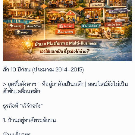
เพิ่ม
เติม
ติดต่อ
เรา
เงื่อนไข
การ
ให้
บริการ
สัก 10 ปีก่อน (ประมาณ 2014–2015)
ดาวน์
โหลด
แอปฯ
> ยุคที่อสังหาฯ = ที่อยู่อาศัยเป็นหลัก | ออนไลน์ยังไม่เป็น
ตัวขับเคลื่อนหลัก
ธุรกิจที่ “เวิร์กจริง”
1. บ้านอยู่อาศัยระดับบน
บ้านเดี่ยวหรู