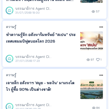
ยอดนิยม จาก LivingInsider พร้อม
บรรณาธิการ Agent Club
57
Insight ที่สะท้อนความสนใจของผู้ค้นหา
31/07/2569 19:00
เพื่อช่วยให้เจ้าของอสังหาฯ เอเจนต์ และ
นักลงทุน ติดตามทิศทางตลาด และนำ
ความรู้
ข้อมูลไปวางแผนกา
ทำความรู้จัก อสังหาริมทรัพย์ "สเปน" ประ
เทศแชมมป์ฟุตบอลโลก 2026
บรรณาธิการ Agent Club
97
1
27/07/2569 17:23
ความรู้
เจาะลึก อสังหาฯ 'สมุย - พะงัน' มาแรงโต
ไว ผู้ซื้อ 90% เป็นต่างชาติ!
บรรณาธิการ Agent Club
84
27/07/2569 09:29