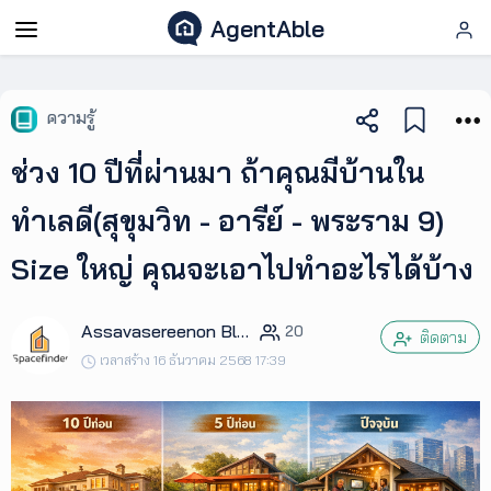
AgentAble
AgentAble
ความรู้
สำหรับ
ช่วง 10 ปีที่ผ่านมา ถ้าคุณมีบ้านใน
เอเจ
นท์
ทำเลดี(สุขุมวิท - อารีย์ - พระราม 9)
Size ใหญ่ คุณจะเอาไปทำอะไรได้บ้าง
AgentClub
Assavasereenon Blue
20
AgentTool
ติดตาม
เวลาสร้าง 16 ธันวาคม 2568 17:39
UpSkill
Podcast