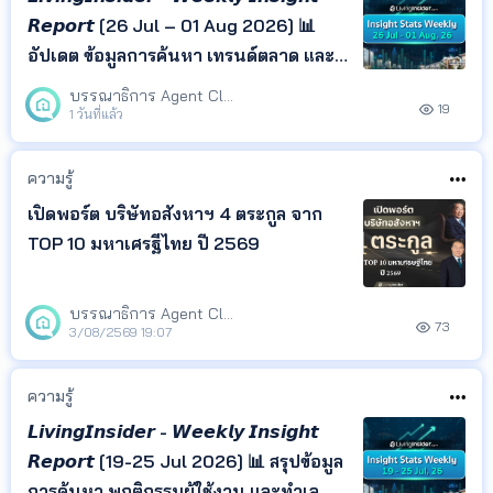
𝙍𝙚𝙥𝙤𝙧𝙩 [26 Jul – 01 Aug 2026] 📊
อัปเดต ข้อมูลการค้นหา เทรนด์ตลาด และ
ทำเลยอดนิยม จาก LivingInsider พร้อม
บรรณาธิการ Agent Club
19
Insight ที่ช่วยให้คุณเข้าใจพฤติกรรมผู้
1 วันที่แล้ว
ค้นหา และติดตามทิศทางตลาด
อสังหาริมทรัพย์ได้ในที่เดียว
ความรู้
เปิดพอร์ต บริษัทอสังหาฯ 4 ตระกูล จาก
TOP 10 มหาเศรฐีไทย ปี 2569
บรรณาธิการ Agent Club
73
3/08/2569 19:07
ความรู้
𝙇𝙞𝙫𝙞𝙣𝙜𝙄𝙣𝙨𝙞𝙙𝙚𝙧 - 𝙒𝙚𝙚𝙠𝙡𝙮 𝙄𝙣𝙨𝙞𝙜𝙝𝙩
𝙍𝙚𝙥𝙤𝙧𝙩 [19-25 Jul 2026] 📊 สรุปข้อมูล
การค้นหา พฤติกรรมผู้ใช้งาน และทำเล