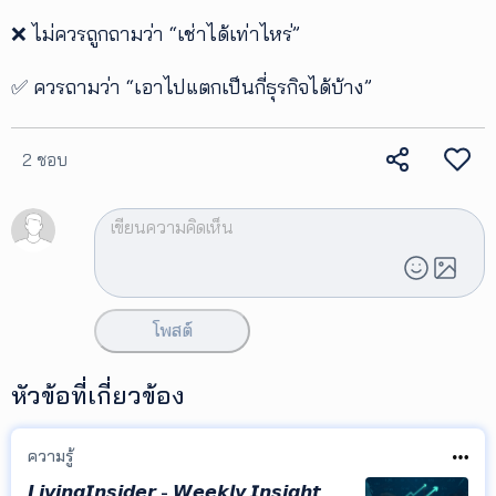
❌ ไม่ควรถูกถามว่า “เช่าได้เท่าไหร่”
✅ ควรถามว่า “เอาไปแตกเป็นกี่ธุรกิจได้บ้าง”
2 ชอบ
โพสต์
หัวข้อที่เกี่ยวข้อง
ความรู้
𝙇𝙞𝙫𝙞𝙣𝙜𝙄𝙣𝙨𝙞𝙙𝙚𝙧 - 𝙒𝙚𝙚𝙠𝙡𝙮 𝙄𝙣𝙨𝙞𝙜𝙝𝙩