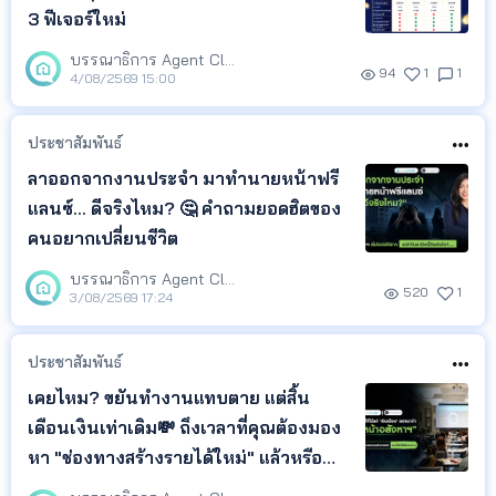
3 ฟีเจอร์ใหม่
บรรณาธิการ Agent Club
94
1
1
4/08/2569 15:00
ประชาสัมพันธ์
ลาออกจากงานประจำ มาทำนายหน้าฟรี
แลนซ์... ดีจริงไหม? 🤔 คำถามยอดฮิตของ
คนอยากเปลี่ยนชีวิต
บรรณาธิการ Agent Club
520
1
3/08/2569 17:24
ประชาสัมพันธ์
เคยไหม? ขยันทำงานแทบตาย แต่สิ้น
เดือนเงินเท่าเดิม💸 ถึงเวลาที่คุณต้องมอง
หา "ช่องทางสร้างรายได้ใหม่" แล้วหรือ
ยัง?🧐