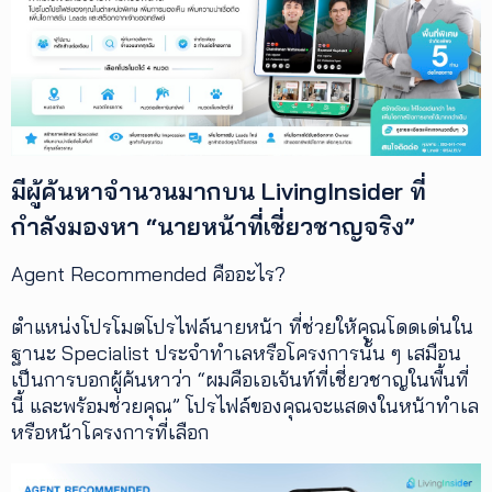
เพิ่ม
เติม
ติดต่อ
เรา
เงื่อนไข
มีผู้ค้นหาจำนวนมากบน LivingInsider ที่
การ
ให้
กำลังมองหา “นายหน้าที่เชี่ยวชาญจริง”
บริการ
ดาวน์
Agent Recommended คืออะไร?
โหลด
แอปฯ
ตำแหน่งโปรโมตโปรไฟล์นายหน้า ที่ช่วยให้คุณโดดเด่นใน
ฐานะ Specialist ประจำทำเลหรือโครงการนั้น ๆ เสมือน
เป็นการบอกผู้ค้นหาว่า “ผมคือเอเจ้นท์ที่เชี่ยวชาญในพื้นที่
นี้ และพร้อมช่วยคุณ” โปรไฟล์ของคุณจะแสดงในหน้าทำเล
หรือหน้าโครงการที่เลือก