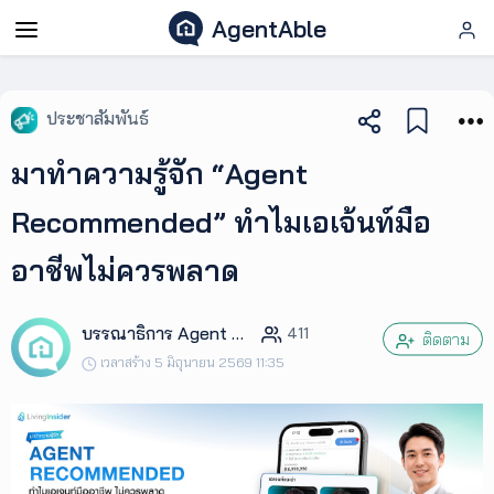
AgentAble
AgentAble
ประชาสัมพันธ์
สำหรับ
มาทำความรู้จัก “Agent
เอเจ
นท์
Recommended” ทำไมเอเจ้นท์มือ
อาชีพไม่ควรพลาด
AgentClub
บรรณาธิการ Agent Club
411
AgentTool
ติดตาม
เวลาสร้าง 5 มิถุนายน 2569 11:35
UpSkill
Podcast