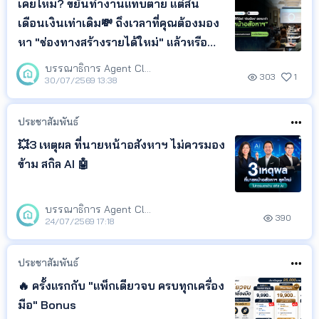
เคยไหม? ขยันทำงานแทบตาย แต่สิ้น
เดือนเงินเท่าเดิม💸 ถึงเวลาที่คุณต้องมอง
หา "ช่องทางสร้างรายได้ใหม่" แล้วหรือ
ยัง?🧐
บรรณาธิการ Agent Club
303
1
30/07/2569 13:38
ประชาสัมพันธ์
💥3 เหตุผล ที่นายหน้าอสังหาฯ ไม่ควรมอง
ข้าม สกิล AI 🤖
บรรณาธิการ Agent Club
390
24/07/2569 17:18
ประชาสัมพันธ์
🔥 ครั้งแรกกับ "แพ็กเดียวจบ ครบทุกเครื่อง
มือ" Bonus