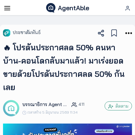
AgentAble
AgentAble
ประชาสัมพันธ์
สำหรับ
🔥 โปรดันประกาศลด 50% คนหา
เอเจ
นท์
บ้าน-คอนโดกลับมาแล้ว! มาเร่งยอด
ขายด้วยโปรดันประกาศลด 50% กัน
AgentClub
เลย
AgentTool
บรรณาธิการ Agent Club
411
ติดตาม
UpSkill
เวลาสร้าง 5 มิถุนายน 2569 11:34
Podcast