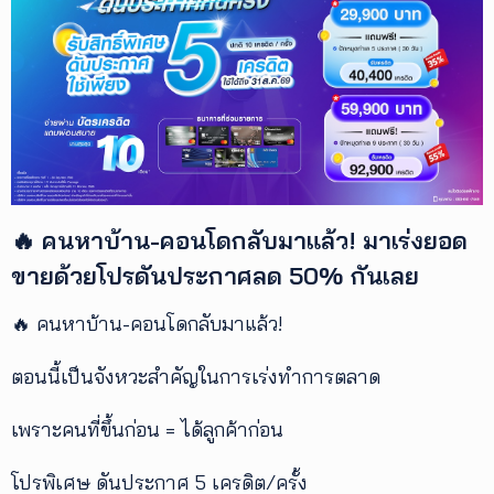
เพิ่ม
เติม
ติดต่อ
เรา
เงื่อนไข
การ
ให้
🔥 คนหาบ้าน-คอนโดกลับมาแล้ว! มาเร่งยอด
บริการ
ดาวน์
ขายด้วยโปรดันประกาศลด 50% กันเลย
โหลด
แอปฯ
🔥 คนหาบ้าน-คอนโดกลับมาแล้ว!
ตอนนี้เป็นจังหวะสำคัญในการเร่งทำการตลาด
เพราะคนที่ขึ้นก่อน = ได้ลูกค้าก่อน
โปรพิเศษ ดันประกาศ 5 เครดิต/ครั้ง