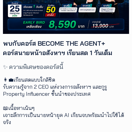
เพิ่ม
เติม
ติดต่อ
เรา
พบกับคอร์ส BECOME THE AGENT+
เงื่อนไข
คอร์สนายหน้าอสังหาฯ เรียนสด 1 วันเต็ม
การ
ให้
บริการ
✨ ความพิเศษของคอร์สนี้
ดาวน์
โหลด
👩‍💼เรียนสดแบบใกล้ชิด
แอปฯ
รับความรู้จาก 2 CEO แห่งวงการอสังหาฯ และกูรู
Property Influencer ชั้นนำของประเทศ
📖เนื้อหาเน้นๆ
เจาะลึกการเป็นนายหน้ายุค AI เรียนจบพร้อมนำไปใช้ได้
จริง