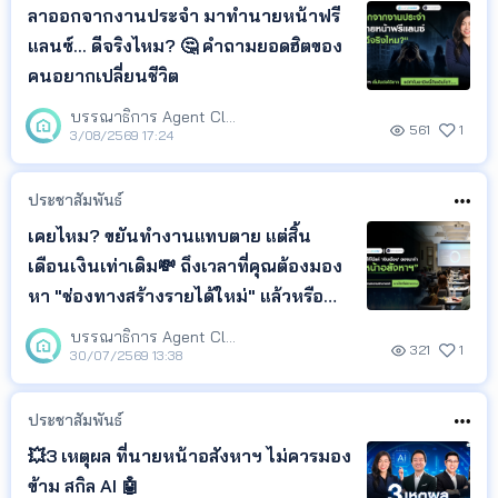
ลาออกจากงานประจำ มาทำนายหน้าฟรี
แลนซ์... ดีจริงไหม? 🤔 คำถามยอดฮิตของ
คนอยากเปลี่ยนชีวิต
บรรณาธิการ Agent Club
561
1
3/08/2569 17:24
ประชาสัมพันธ์
เคยไหม? ขยันทำงานแทบตาย แต่สิ้น
เดือนเงินเท่าเดิม💸 ถึงเวลาที่คุณต้องมอง
หา "ช่องทางสร้างรายได้ใหม่" แล้วหรือ
ยัง?🧐
บรรณาธิการ Agent Club
321
1
30/07/2569 13:38
ประชาสัมพันธ์
💥3 เหตุผล ที่นายหน้าอสังหาฯ ไม่ควรมอง
ข้าม สกิล AI 🤖