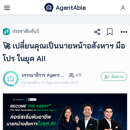
AgentAble
AgentAble
ประชาสัมพันธ์
สำหรับ
🚀 เปลี่ยนคุณเป็นนายหน้าอสังหาฯ มือ
เอเจ
นท์
โปร ในยุค AI!
AgentClub
บรรณาธิการ Agent Club
411
ติดตาม
เวลาสร้าง 29 มิถุนายน 2569 09:10
AgentTool
UpSkill
Podcast