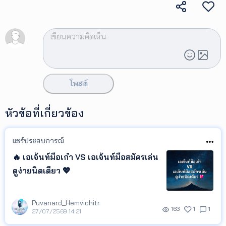
เพิ่ม
เติม
ติดต่อ
เรา
เงื่อนไข
โพสต์
การ
ให้
บริการ
หัวข้อที่เกี่ยวข้อง
ดาวน์
โหลด
แอปฯ
แชร์ประสบการณ์
🔥 เอเจ้นท์มือเก๋า VS เอเจ้นท์มือสมัครเล่น
ดูง่ายนิดเดียว 💖
Puvanard_Hemvichitr
163
1
1
27/07/2569 14:21