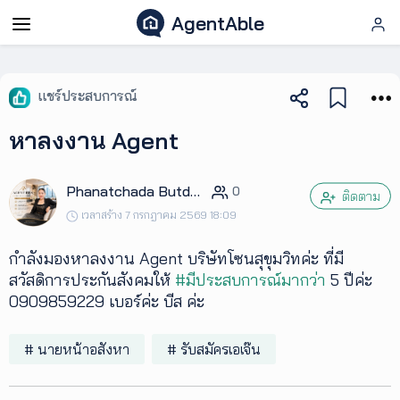
AgentAble
AgentAble
แชร์ประสบการณ์
สำหรับ
หาลงงาน Agent
เอเจ
นท์
Phanatchada Butdee
0
ติดตาม
เวลาสร้าง 7 กรกฎาคม 2569 18:09
AgentClub
กำลังมองหาลงงาน Agent บริษัทโซนสุขุมวิทค่ะ ที่มี
AgentTool
สวัสดิการประกันสังคมให้
#มีประสบการณ์มากว่า
5 ปีค่ะ
0909859229 เบอร์ค่ะ บีส ค่ะ
UpSkill
# นายหน้าอสังหา
# รับสมัครเอเจ๊น
Podcast