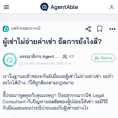
AgentAble
AgentAble
แชร์ประสบการณ์
สำหรับ
ผู้เช่าไม่จ่ายค่าเช่า จัดการยังไงดี?
เอเจ
นท์
บรรณาธิการ Agent Club
411
ติดตาม
เวลาสร้าง 18 พฤษภาคม 2565 17:14
AgentClub
เราในฐานะเจ้าของทรัพย์เมื่อเจอผู้เช่าไม่จ่ายค่าเช่า จะทำ
AgentTool
อะไรได้บ้าง..?ให้ถูกต้องตามกฎหมาย
จี๊ปจะมาพูดคุยกับคุณเจษฎา ปิยะสุวรรณวานิช Legal
UpSkill
Consultant กับปัญหายอดฮิตของผู้ปล่อยให้เช่า จะมีวิธี
รับมือและแผนประนีประนอมกับผู้เช่าอย่างไร
Podcast