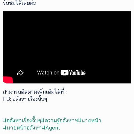
รับชมได้เลยค่ะ
เพิ่ม
เติม
ติดต่อ
เรา
เงื่อนไข
การ
ให้
บริการ
ดาวน์
โหลด
แอปฯ
สามารถติดตามเพิ่มเติมได้ที่ :
FB: อสังหาเรื่องจิ๊บๆ
#อสังหาเรื่องจิ๊บๆ
#ความรู้อสังหาฯ
#นายหน้า
#นายหน้าอสังหา
#Agent