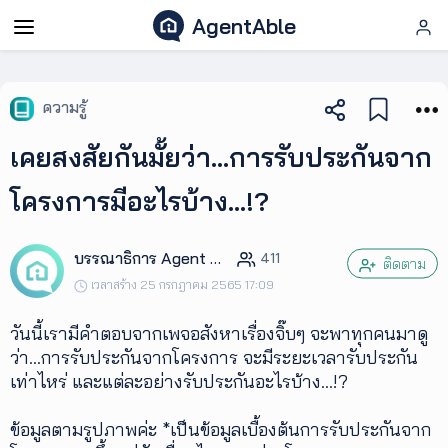
AgentAble
AgentAble
ความรู้
สำหรับ
เคยสงสัยกันมั้ยว่า...การรับประกันจาก
เอเจ
นท์
โครงการมีอะไรบ้าง...!?
AgentClub
บรรณาธิการ Agent Club
411
ติดตาม
เวลาสร้าง 25 กรกฎาคม 2565 17:09
AgentTool
วันนี้เรามีคำตอบจากเพจอสังหาเรื่องจิ๊บๆ จะพาทุกคนมาดู
ว่า...การรับประกันจากโครงการ จะมีระยะเวลารับประกัน
UpSkill
เท่าไหร่ และแต่ละอย่างรับประกันอะไรบ้าง...!?
ข้อมูลตามรูปภาพค่ะ *เป็นข้อมูลเบื้องต้นการรับประกันจาก
Podcast