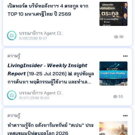
เปิดพอร์ต บริษัทอสังหาฯ 4 ตระกูล จาก
TOP 10 มหาเศรฐีไทย ปี 2569
บรรณาธิการ Agent Club
68
3/08/2569 19:07
ความรู้
𝙇𝙞𝙫𝙞𝙣𝙜𝙄𝙣𝙨𝙞𝙙𝙚𝙧 - 𝙒𝙚𝙚𝙠𝙡𝙮 𝙄𝙣𝙨𝙞𝙜𝙝𝙩
𝙍𝙚𝙥𝙤𝙧𝙩 [19-25 Jul 2026] 📊 สรุปข้อมูล
การค้นหา พฤติกรรมผู้ใช้งาน และทำเล
ยอดนิยม จาก LivingInsider พร้อม
บรรณาธิการ Agent Club
55
Insight ที่สะท้อนความสนใจของผู้ค้นหา
31/07/2569 19:00
เพื่อช่วยให้เจ้าของอสังหาฯ เอเจนต์ และ
นักลงทุน ติดตามทิศทางตลาด และนำ
ความรู้
ข้อมูลไปวางแผนกา
ทำความรู้จัก อสังหาริมทรัพย์ "สเปน" ประ
เทศแชมมป์ฟุตบอลโลก 2026