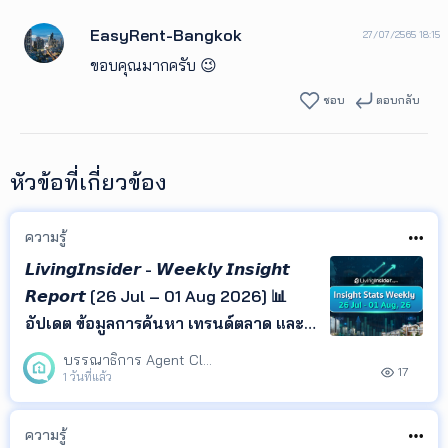
EasyRent-Bangkok
27/07/2565 18:15
ขอบคุณมากครับ 😉
ชอบ
ตอบกลับ
หัวข้อที่เกี่ยวข้อง
ความรู้
𝙇𝙞𝙫𝙞𝙣𝙜𝙄𝙣𝙨𝙞𝙙𝙚𝙧 - 𝙒𝙚𝙚𝙠𝙡𝙮 𝙄𝙣𝙨𝙞𝙜𝙝𝙩
𝙍𝙚𝙥𝙤𝙧𝙩 [26 Jul – 01 Aug 2026] 📊
อัปเดต ข้อมูลการค้นหา เทรนด์ตลาด และ
ทำเลยอดนิยม จาก LivingInsider พร้อม
บรรณาธิการ Agent Club
17
Insight ที่ช่วยให้คุณเข้าใจพฤติกรรมผู้
1 วันที่แล้ว
ค้นหา และติดตามทิศทางตลาด
อสังหาริมทรัพย์ได้ในที่เดียว
ความรู้