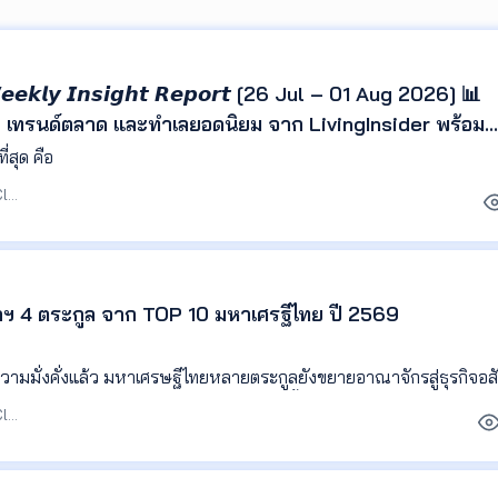
 - 𝙒𝙚𝙚𝙠𝙡𝙮 𝙄𝙣𝙨𝙞𝙜𝙝𝙩 𝙍𝙚𝙥𝙤𝙧𝙩 [26 Jul – 01 Aug 2026] 📊
า เทรนด์ตลาด และทำเลยอดนิยม จาก LivingInsider พร้อม
เข้าใจพฤติกรรมผู้ค้นหา และติดตามทิศทางตลาดอสังหาริมทรัพย
วันที่เข้ามาชมมากและน้อยที่สุด คือ
บรรณาธิการ Agent Club
หาฯ 4 ตระกูล จาก TOP 10 มหาเศรฐีไทย ปี 2569
ความมั่งคั่งแล้ว มหาเศรษฐีไทยหลายตระกูลยังขยายอาณาจักรสู่ธุรกิจอส
งการและการลงทุนในบริษัทอสังหาฯ วันนี้เราจะพาไปดูว่า 4 จาก 10 ม
บรรณาธิการ Agent Club
ัพย์อะไรอยู่ในเครือบ้าง