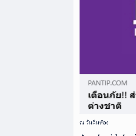
เพิ่ม
เติม
ติดต่อ
เรา
เงื่อนไข
การ
ให้
บริการ
ดาวน์
โหลด
แอปฯ
ณ วันคืนห้อง