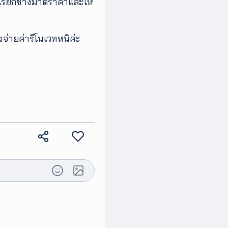
ปเรียกช่างมาตีราคาและให้
งจ่ายค่ารีโนเวทหนิค่ะ