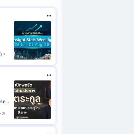
์ได้
8
ังหาริ
หาเศร
61