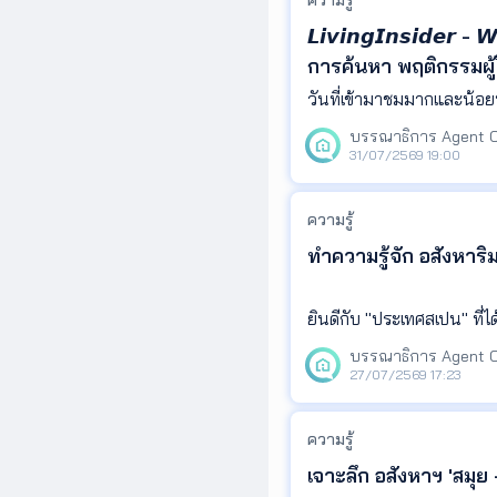
𝙇𝙞𝙫𝙞𝙣𝙜𝙄𝙣𝙨𝙞𝙙𝙚𝙧 
การค้นหา พฤติกรรมผู้
สะท้อนความสนใจของผู้ค
ทิศทางตลาด และนำข้
31/07/2569 19:00
ความรู้
ทำความรู้จัก อสังหา
ยินดีกับ "ประเทศสเปน" ที่
ค้าเป็นยังไง ซึ่งบอกเลยว่
ต้องการที่อยู่อาศัยที่ยังอยู่
27/07/2569 17:23
ความรู้
เจาะลึก อสังหาฯ 'สมุย 