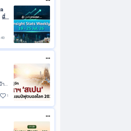
ูล
ที่
ตาม
49
บ้านเ
ะความ
1