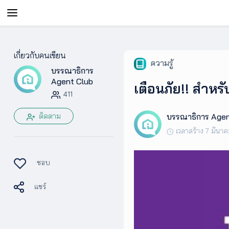
AgentAble
เกี่ยวกับคนเขียน
ความรู้
บรรณาธิการ
สำหรับ
เอเจ
Agent Club
เตือนภัย!! สำหร
นท์
411
ติดตาม
บรรณาธิการ Agen
AgentClub
เวลาสร้าง 7 มีนา
AgentTool
ชอบ
แชร์
UpSkill
Podcast