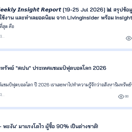
- 𝙒𝙚𝙚𝙠𝙡𝙮 𝙄𝙣𝙨𝙞𝙜𝙝𝙩 𝙍𝙚𝙥𝙤𝙧𝙩 [19-25 Jul 2026] 📊 สรุปข้อม
ใช้งาน และทำเลยอดนิยม จาก LivingInsider พร้อม Insight 
้นหา เพื่อช่วยให้เจ้าของอสังหาฯ เอเจนต์ และนักลงทุน ติด
วันที่เข้ามาชมมากและน้อยที่สุด คือ
อมูลไปวางแผนกา
บรรณาธิการ Agent Club
ริมทรัพย์ "สเปน" ประเทศแชมมป์ฟุตบอลโลก 2026
ได้แชมป์ฟุตบอลโลก ปี 2026 เราเลยพาไปทำความรู้จักว่าอสังหาริมทรัพย์
าตลาดอสังหาฯ ก็เติบโตอย่างโดดเด่นเช่นกัน ทั้งราคาบ้าน ยอดซื้อขาย แล
บรรณาธิการ Agent Club
88
ในระดับสูง
- พะงัน' มาแรงโตไว ผู้ซื้อ 90% เป็นต่างชาติ!