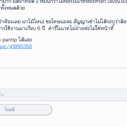
่ามาก มัดจำที่ยึด 2 หมื่นกว่าไม่พอรีโนเวทห้องหรอก เอเจนไ
งทั้งหมดด้วย
นเข้าห้องเลย มาไม้ไหน) ขอโทษนะคะ สัญญาเช่าไม่ได้ระบุว่าต้อ
ใช้งานมาเกือบ 6 ปี ค่ารีโนเวทไม่จ่ายค่ะไม่ใช่หน้าที่
้า pantip ได้เลย
opic/41895356
โพสต์