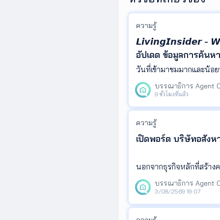
ความรู้
𝙇𝙞𝙫𝙞𝙣𝙜𝙄𝙣𝙨𝙞𝙙𝙚𝙧
อัปเดต ข้อมูลการค้นห
Insight ที่ช่วยให้คุณ
ในที่เดียว
9 ชั่วโมงที่แล้ว
ความรู้
เปิดพอร์ต บริษัทอสัง
นอกจากธุรกิจหลักที่สร้าง
มทรัพย์ ผ่านการพัฒนาโคร
ษฐีไทย มีบริษัทอสังหาริมทร
3/08/2569 19:07
ความรู้