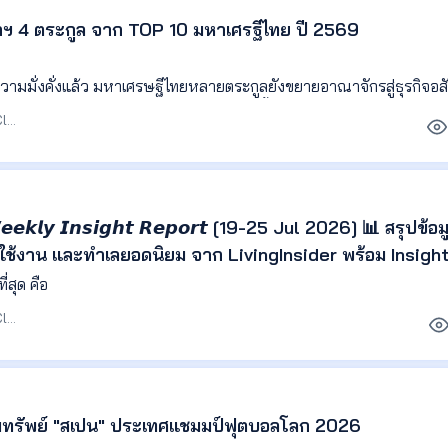
หาฯ 4 ตระกูล จาก TOP 10 มหาเศรฐีไทย ปี 2569
ความมั่งคั่งแล้ว มหาเศรษฐีไทยหลายตระกูลยังขยายอาณาจักรสู่ธุรกิจอส
งการและการลงทุนในบริษัทอสังหาฯ วันนี้เราจะพาไปดูว่า 4 จาก 10 ม
บรรณาธิการ Agent Club
ัพย์อะไรอยู่ในเครือบ้าง
- 𝙒𝙚𝙚𝙠𝙡𝙮 𝙄𝙣𝙨𝙞𝙜𝙝𝙩 𝙍𝙚𝙥𝙤𝙧𝙩 [19-25 Jul 2026] 📊 สรุปข้อม
ใช้งาน และทำเลยอดนิยม จาก LivingInsider พร้อม Insight 
้นหา เพื่อช่วยให้เจ้าของอสังหาฯ เอเจนต์ และนักลงทุน ติด
วันที่เข้ามาชมมากและน้อยที่สุด คือ
อมูลไปวางแผนกา
บรรณาธิการ Agent Club
ริมทรัพย์ "สเปน" ประเทศแชมมป์ฟุตบอลโลก 2026