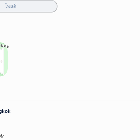
โพสต์
gkok