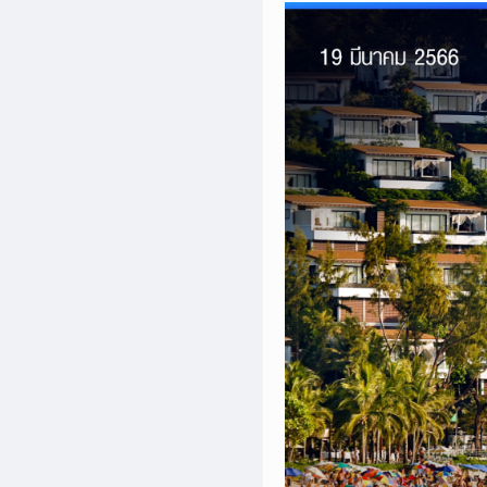
เพิ่ม
เติม
ติดต่อ
เรา
เงื่อนไข
การ
ให้
บริการ
ดาวน์
โหลด
แอปฯ