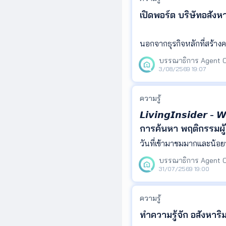
เปิดพอร์ต บริษัทอสัง
นอกจากธุรกิจหลักที่สร้าง
มทรัพย์ ผ่านการพัฒนาโคร
ษฐีไทย มีบริษัทอสังหาริมทร
3/08/2569 19:07
ความรู้
𝙇𝙞𝙫𝙞𝙣𝙜𝙄𝙣𝙨𝙞𝙙𝙚𝙧 
การค้นหา พฤติกรรมผู้
สะท้อนความสนใจของผู้ค
ทิศทางตลาด และนำข้
31/07/2569 19:00
ความรู้
ทำความรู้จัก อสังหา