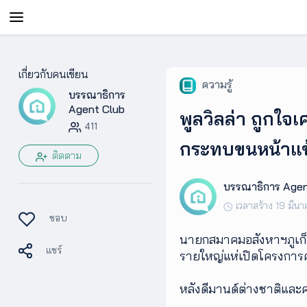
AgentAble
เกี่ยวกับคนเขียน
ความรู้
บรรณาธิการ
สำหรับ
เอเจ
Agent Club
พูลวิลล่า ถูกใจเ
นท์
411
กระทบขนหน้าแข
ติดตาม
AgentClub
บรรณาธิการ Agen
เวลาสร้าง 19 มีน
AgentTool
ชอบ
นายกสมาคมอสังหาฯภูเก็ต
แชร์
UpSkill
รายใหญ่แห่เปิดโครงการค
หลังดีมานด์ต่างชาติและค
Podcast