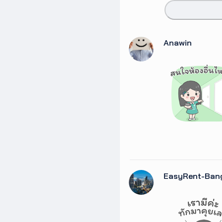
Anawin
EasyRent-Ban