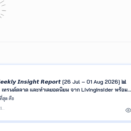
 - 𝙒𝙚𝙚𝙠𝙡𝙮 𝙄𝙣𝙨𝙞𝙜𝙝𝙩 𝙍𝙚𝙥𝙤𝙧𝙩 [26 Jul – 01 Aug 2026] 📊
า เทรนด์ตลาด และทำเลยอดนิยม จาก LivingInsider พร้อม
เข้าใจพฤติกรรมผู้ค้นหา และติดตามทิศทางตลาดอสังหาริมทรัพย
วันที่เข้ามาชมมากและน้อยที่สุด คือ
บรรณาธิการ Agent Club