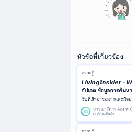
หัวข้อที่เกี่ยวข้อง
ความรู้
𝙇𝙞𝙫𝙞𝙣𝙜𝙄𝙣𝙨𝙞𝙙𝙚𝙧
อัปเดต ข้อมูลการค้นห
Insight ที่ช่วยให้คุณ
ในที่เดียว
18 ชั่วโมงที่แล้ว
ความรู้