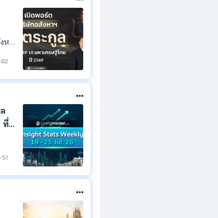
ังหาริ
หาเศร
62
ูล
ที่
ตาม
51