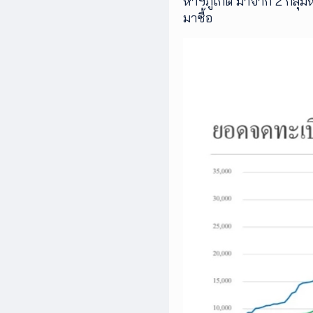
หาฯภูเก็ต มาจาก 2 กลุ่มหล
มาซื้อ