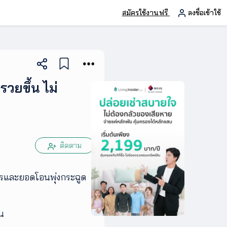
สมัครใช้งานฟรี
ลงชื่อเข้าใช้
วยขึ้น ไม่
ติดตาม
รรและยอดโอนพุ่งกระฉูด
ุน