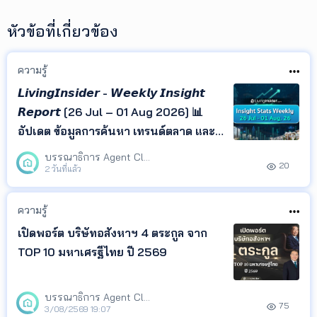
หัวข้อที่เกี่ยวข้อง
ความรู้
𝙇𝙞𝙫𝙞𝙣𝙜𝙄𝙣𝙨𝙞𝙙𝙚𝙧 - 𝙒𝙚𝙚𝙠𝙡𝙮 𝙄𝙣𝙨𝙞𝙜𝙝𝙩
𝙍𝙚𝙥𝙤𝙧𝙩 [26 Jul – 01 Aug 2026] 📊
อัปเดต ข้อมูลการค้นหา เทรนด์ตลาด และ
ทำเลยอดนิยม จาก LivingInsider พร้อม
บรรณาธิการ Agent Club
20
Insight ที่ช่วยให้คุณเข้าใจพฤติกรรมผู้
2 วันที่แล้ว
ค้นหา และติดตามทิศทางตลาด
อสังหาริมทรัพย์ได้ในที่เดียว
ความรู้
เปิดพอร์ต บริษัทอสังหาฯ 4 ตระกูล จาก
TOP 10 มหาเศรฐีไทย ปี 2569
บรรณาธิการ Agent Club
75
3/08/2569 19:07