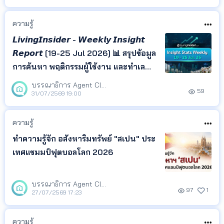
ความรู้
𝙇𝙞𝙫𝙞𝙣𝙜𝙄𝙣𝙨𝙞𝙙𝙚𝙧 - 𝙒𝙚𝙚𝙠𝙡𝙮 𝙄𝙣𝙨𝙞𝙜𝙝𝙩
𝙍𝙚𝙥𝙤𝙧𝙩 [19-25 Jul 2026] 📊 สรุปข้อมูล
การค้นหา พฤติกรรมผู้ใช้งาน และทำเล
ยอดนิยม จาก LivingInsider พร้อม
บรรณาธิการ Agent Club
59
Insight ที่สะท้อนความสนใจของผู้ค้นหา
31/07/2569 19:00
เพื่อช่วยให้เจ้าของอสังหาฯ เอเจนต์ และ
นักลงทุน ติดตามทิศทางตลาด และนำ
ความรู้
ข้อมูลไปวางแผนกา
ทำความรู้จัก อสังหาริมทรัพย์ "สเปน" ประ
เทศแชมมป์ฟุตบอลโลก 2026
บรรณาธิการ Agent Club
97
1
27/07/2569 17:23
ความรู้