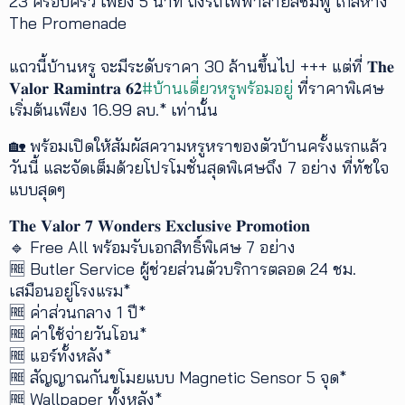
23 ครอบครัว เพียง 5 นาที ถึงรถไฟฟ้าสายสีชมพู ใกล้ห้าง
The Promenade
เพิ่ม
เติม
แถวนี้บ้านหรู จะมีระดับราคา 30 ล้านขึ้นไป +++ แต่ที่ 𝐓𝐡𝐞
𝐕𝐚𝐥𝐨𝐫 𝐑𝐚𝐦𝐢𝐧𝐭𝐫𝐚 𝟔𝟐
#บ้านเดี่ยวหรูพร้อมอยู่
ที่ราคาพิเศษ
ติดต่อ
เริ่มต้นเพียง 16.99 ลบ.* เท่านั้น
เรา
เงื่อนไข
🏡 พร้อมเปิดให้สัมผัสความหรูหราของตัวบ้านครั้งแรกแล้ว
การ
วันนี้ และจัดเต็มด้วยโปรโมชั่นสุดพิเศษถึง 7 อย่าง ที่ทัชใจ
ให้
แบบสุดๆ
บริการ
ดาวน์
𝐓𝐡𝐞 𝐕𝐚𝐥𝐨𝐫 𝟕 𝐖𝐨𝐧𝐝𝐞𝐫𝐬 𝐄𝐱𝐜𝐥𝐮𝐬𝐢𝐯𝐞 𝐏𝐫𝐨𝐦𝐨𝐭𝐢𝐨𝐧
โหลด
🔹 Free All พร้อมรับเอกสิทธิ์พิเศษ 7 อย่าง
แอปฯ
🆓 Butler Service ผู้ช่วยส่วนตัวบริการตลอด 24 ชม.
เสมือนอยู่โรงแรม*
🆓 ค่าส่วนกลาง 1 ปี*
🆓 ค่าใช้จ่ายวันโอน*
🆓 แอร์ทั้งหลัง*
🆓 สัญญาณกันขโมยแบบ Magnetic Sensor 5 จุด*
🆓 Wallpaper ทั้งหลัง*