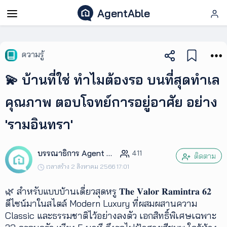
AgentAble
AgentAble
ความรู้
สำหรับ
💫 บ้านที่ใช่ ทำไมต้องรอ บนที่สุดทำเล
เอเจ
นท์
คุณภาพ ตอบโจทย์การอยู่อาศัย อย่าง
'รามอินทรา'
AgentClub
บรรณาธิการ Agent Club
411
AgentTool
ติดตาม
เวลาสร้าง 2 สิงหาคม 2566 17:01
UpSkill
🌿 สำหรับแบบบ้านเดี่ยวสุดหรู 𝐓𝐡𝐞 𝐕𝐚𝐥𝐨𝐫 𝐑𝐚𝐦𝐢𝐧𝐭𝐫𝐚 𝟔𝟐
ดีไซน์มาในสไตล์ Modern Luxury ที่ผสมผสานความ
Classic และธรรมชาติไว้อย่างลงตัว เอกสิทธิ์พิเศษเฉพาะ
Podcast