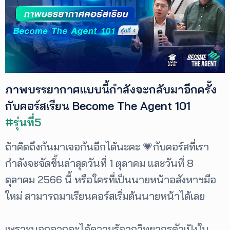
เพิ่ม
เติม
ติดต่อ
เรา
เงื่อนไข
ภาพบรรยากาศแบบนี้กำลังจะกลับมาอีกครั้ง
การ
ให้
กับคอร์สเรียน Become The Agent 101
บริการ
ดาวน์
#รุ่นที่5
โหลด
แอปฯ
ถ้าคิดถึงกันมาเจอกันอีกได้นะคะ 💗กับคอร์สที่เรา
กำลังจะจัดขึ้นล่าสุดวันที่ 1 ตุลาคม และวันที่ 8
ตุลาคม 2566 นี้ หรือใครที่เป็นนายหน้าอสังหาฯมือ
ใหม่ สามารถมาเรียนคอร์สเริ่มต้นนายหน้าได้เลย
เพราะนอกจากจะได้ความรู้จากวิทยากรตัวเป้งใน