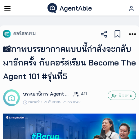
AgentAble
AgentAble
คอร์สอบรม
สำหรับ
📸ภาพบรรยากาศแบบนี้กำลังจะกลับ
เอเจ
นท์
มาอีกครั้ง กับคอร์สเรียน Become The
Agent 101 #รุ่นที่5
AgentClub
บรรณาธิการ Agent Club
411
AgentTool
ติดตาม
เวลาสร้าง 21 กันยายน 2566 11:42
UpSkill
Podcast