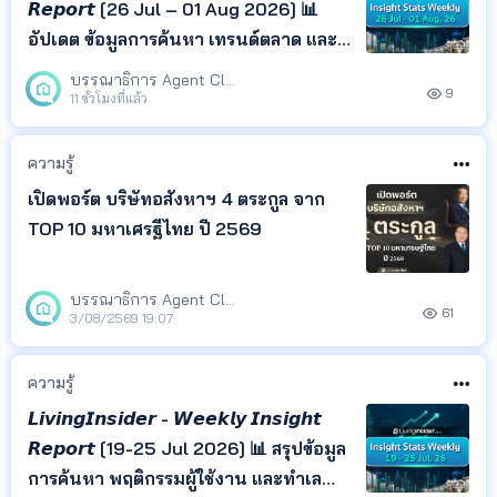
𝙍𝙚𝙥𝙤𝙧𝙩 [26 Jul – 01 Aug 2026] 📊
อัปเดต ข้อมูลการค้นหา เทรนด์ตลาด และ
ทำเลยอดนิยม จาก LivingInsider พร้อม
บรรณาธิการ Agent Club
9
Insight ที่ช่วยให้คุณเข้าใจพฤติกรรมผู้
11 ชั่วโมงที่แล้ว
ค้นหา และติดตามทิศทางตลาด
อสังหาริมทรัพย์ได้ในที่เดียว
ความรู้
เปิดพอร์ต บริษัทอสังหาฯ 4 ตระกูล จาก
TOP 10 มหาเศรฐีไทย ปี 2569
บรรณาธิการ Agent Club
61
3/08/2569 19:07
ความรู้
𝙇𝙞𝙫𝙞𝙣𝙜𝙄𝙣𝙨𝙞𝙙𝙚𝙧 - 𝙒𝙚𝙚𝙠𝙡𝙮 𝙄𝙣𝙨𝙞𝙜𝙝𝙩
𝙍𝙚𝙥𝙤𝙧𝙩 [19-25 Jul 2026] 📊 สรุปข้อมูล
การค้นหา พฤติกรรมผู้ใช้งาน และทำเล