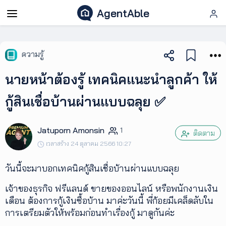
AgentAble
AgentAble
ความรู้
สำหรับ
นายหน้าต้องรู้ เทคนิคแนะนำลูกค้า ให้
เอเจ
นท์
กู้สินเชื่อบ้านผ่านแบบฉลุย ✅
AgentClub
Jatuporn Amonsin
1
ติดตาม
เวลาสร้าง 24 ตุลาคม 2566 10:27
AgentTool
วันนี้จะมาบอกเทคนิคกู้สินเชื่อบ้านผ่านแบบฉลุย
UpSkill
เจ้าของธุรกิจ ฟรีแลนด์ ขายของออนไลน์ หรือพนักงานเงิน
เดือน ต้องการกู้เงินซื้อบ้าน มาค่ะวันนี้ พี่ก้อยมีเคล็ดลับใน
การเตรียมตัวให้พร้อมก่อนทำเรื่องกู้ มาดูกันค่ะ
Podcast