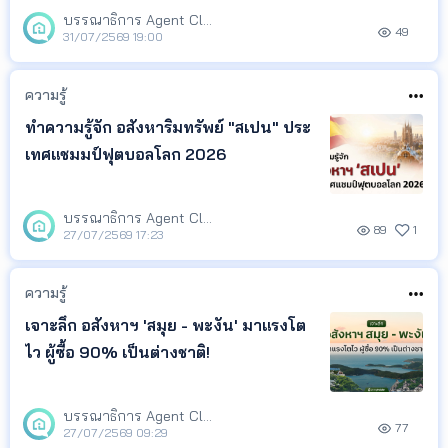
ยอดนิยม จาก LivingInsider พร้อม
บรรณาธิการ Agent Club
49
Insight ที่สะท้อนความสนใจของผู้ค้นหา
31/07/2569 19:00
เพื่อช่วยให้เจ้าของอสังหาฯ เอเจนต์ และ
นักลงทุน ติดตามทิศทางตลาด และนำ
ความรู้
ข้อมูลไปวางแผนกา
ทำความรู้จัก อสังหาริมทรัพย์ "สเปน" ประ
เทศแชมมป์ฟุตบอลโลก 2026
บรรณาธิการ Agent Club
89
1
27/07/2569 17:23
ความรู้
เจาะลึก อสังหาฯ 'สมุย - พะงัน' มาแรงโต
ไว ผู้ซื้อ 90% เป็นต่างชาติ!
บรรณาธิการ Agent Club
77
27/07/2569 09:29