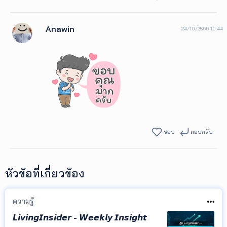
Anawin
24/10/2566 10:44
ชอบ
ตอบกลับ
หัวข้อที่เกี่ยวข้อง
ความรู้
𝙇𝙞𝙫𝙞𝙣𝙜𝙄𝙣𝙨𝙞𝙙𝙚𝙧 - 𝙒𝙚𝙚𝙠𝙡𝙮 𝙄𝙣𝙨𝙞𝙜𝙝𝙩