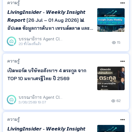
ความรู้
𝙇𝙞𝙫𝙞𝙣𝙜𝙄𝙣𝙨𝙞𝙙𝙚𝙧 - 𝙒𝙚𝙚𝙠𝙡𝙮 𝙄𝙣𝙨𝙞𝙜𝙝𝙩
𝙍𝙚𝙥𝙤𝙧𝙩 [26 Jul – 01 Aug 2026] 📊
อัปเดต ข้อมูลการค้นหา เทรนด์ตลาด และ
ทำเลยอดนิยม จาก LivingInsider พร้อม
บรรณาธิการ Agent Club
15
Insight ที่ช่วยให้คุณเข้าใจพฤติกรรมผู้
20 ชั่วโมงที่แล้ว
ค้นหา และติดตามทิศทางตลาด
อสังหาริมทรัพย์ได้ในที่เดียว
ความรู้
เปิดพอร์ต บริษัทอสังหาฯ 4 ตระกูล จาก
TOP 10 มหาเศรฐีไทย ปี 2569
บรรณาธิการ Agent Club
62
3/08/2569 19:07
ความรู้
𝙇𝙞𝙫𝙞𝙣𝙜𝙄𝙣𝙨𝙞𝙙𝙚𝙧 - 𝙒𝙚𝙚𝙠𝙡𝙮 𝙄𝙣𝙨𝙞𝙜𝙝𝙩