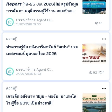
𝙍𝙚𝙥𝙤𝙧𝙩 [19-25 Jul 2026] 📊 สรุปข้อมูล
การค้นหา พฤติกรรมผู้ใช้งาน และทำเล
ยอดนิยม จาก LivingInsider พร้อม
บรรณาธิการ Agent Club
51
Insight ที่สะท้อนความสนใจของผู้ค้นหา
31/07/2569 19:00
เพื่อช่วยให้เจ้าของอสังหาฯ เอเจนต์ และ
นักลงทุน ติดตามทิศทางตลาด และนำ
ความรู้
ข้อมูลไปวางแผนกา
ทำความรู้จัก อสังหาริมทรัพย์ "สเปน" ประ
เทศแชมมป์ฟุตบอลโลก 2026
บรรณาธิการ Agent Club
92
1
27/07/2569 17:23
ความรู้
เจาะลึก อสังหาฯ 'สมุย - พะงัน' มาแรงโต
ไว ผู้ซื้อ 90% เป็นต่างชาติ!