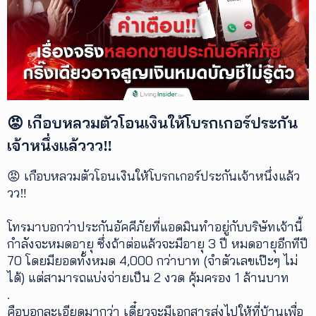
เพิ่ม
เติม
ติดต่อ
เรา
เงื่อนไข
😡 เกือบหลวมตัวโอนเงินให้โบรกเกอร์ประกัน
การ
ให้
เจ้าหนึ่งแล้ววว‼️
บริการ
ดาวน์
😡 เกือบหลวมตัวโอนเงินให้โบรกเกอร์ประกันเจ้าหนึ่งแล้ว
โหลด
วว‼️
แอปฯ
โทรมาบอกว่าประกันอัคคีภัยที่แอดมินทำอยู่กับบริษัทเจ้านี้
กำลังจะหมดอายุ ซึ่งถ้าต่อแล้วจะมีอายุ 3 ปี หมดอายุอีกทีปี
70 โดยมียอดทั้งหมด 4,000 กว่าบาท (จำตัวเลขเป๊ะๆ ไม่
ได้) แต่สามารถแบ่งจ่ายเป็น 2 งวด คุ้มครอง 1 ล้านบาท
.
คือบอกละเอียดมากว่า เดี๋ยวจะมีเอกสารส่งไปให้ที่บ้านเพื่อ