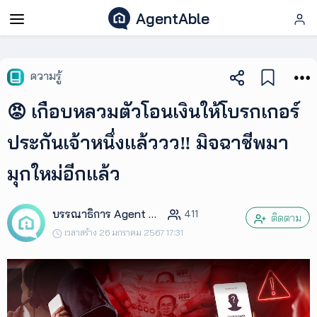
AgentAble
AgentAble
ความรู้
สำหรับ
😡 เกือบหลวมตัวโอนเงินให้โบรกเกอร์
เอเจ
นท์
ประกันเจ้าหนึ่งแล้ววว‼️ มิจฉาชีพมา
มุกใหม่อีกแล้ว
AgentClub
บรรณาธิการ Agent Club
411
AgentTool
ติดตาม
เวลาสร้าง 26 มกราคม 2567 17:31
UpSkill
Podcast