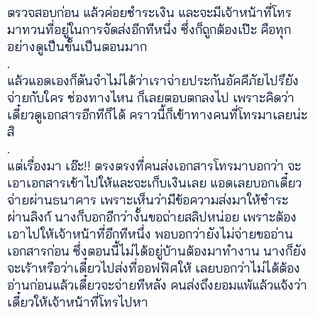
ตรวจสอบก่อน แล้วค่อยชำระเงิน และจะมีเจ้าหน้าที่โทร
มาทวนที่อยู่ในการจัดส่งอีกทีหนึ่ง ซึ่งก็ถูกต้องเป๊ะ คือทุก
อย่างดูเป็นขั้นเป็นตอนมาก
.
แล้วแอดเองก็ดันจำไม่ได้ว่าเราจ่ายประกันอัคคีภัยไปรึยัง
จ่ายกับใคร ช่องทางไหน ก็เลยตอบตกลงไป เพราะคิดว่า
เดี๋ยวดูเอกสารอีกทีก็ได้ คราวนี้ก็เข้าทางคนที่โทรมาเลยน่ะ
สิ
.
แต่เรื่องมา เอ๊ะ!! ตรงตรงที่คนส่งเอกสารโทรมาบอกว่า จะ
เอาเอกสารเข้าไปให้และจะเก็บเงินเลย แอดเลยบอกเดี๋ยว
จ่ายผ่านธนาคาร เพราะเห็นว่ามีข้อความส่งมาให้ชำระ
ผ่านลิงก์ นางก็บอกอีกว่างั้นขอถ่ายสลิปหน่อย เพราะต้อง
เอาไปให้เจ้าหน้าที่อีกทีหนึ่ง พอบอกว่ายังไม่จ่ายขออ่าน
เอกสารก่อน ซึ่งตอนนี้ไม่ได้อยู่บ้านต้องมาทำงาน นางก็ยัง
จะเร้าหรือว่าเดี๋ยวไปส่งที่ออฟฟิศให้ เลยบอกว่าไม่ได้ต้อง
อ่านก่อนแล้วเดี๋ยวจะจ่ายทีหลัง คนส่งถึงยอมแพ้แล้วแจ้งว่า
เดี๋ยวให้เจ้าหน้าที่โทรไปหา