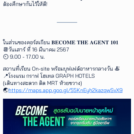
ต้องศึกษากันไว้ให้ดี!
ในส่วนของคอร์สเรียน 𝐁𝐄𝐂𝐎𝐌𝐄 𝐓𝐇𝐄 𝐀𝐆𝐄𝐍𝐓 𝟏𝟎𝟏
📆วันเสาร์ ที่ 16 มีนาคม 2567
⏲ 9.00 - 17.00 น.
สถานที่เรียน On-site พร้อมบุฟเฟต์อาหารกลางวัน 🍝
📍โรงแรม กราฟ โฮเทล GRAPH HOTELS
(เดินทางสะดวก ติด MRT ห้วยขวาง)
🌏
https://maps.app.goo.gl/55KnEyh2kazqwSvX9