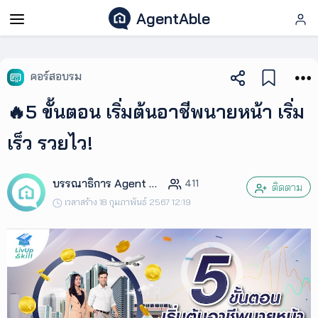
AgentAble
AgentAble
คอร์สอบรม
สำหรับ
🔥5 ขั้นตอน เริ่มต้นอาชีพนายหน้า เริ่ม
เอเจ
นท์
เร็ว รวยไว!
AgentClub
บรรณาธิการ Agent Club
411
ติดตาม
เวลาสร้าง 18 กุมภาพันธ์ 2567 12:19
AgentTool
UpSkill
Podcast