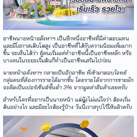
เพิ่ม
เติม
ติดต่อ
อาชีพนายหน้าอสังหาฯ เป็นอีกหนึ่งอาชีพที่มีค่าตอบแทน
เรา
และมีโอกาสเติบโตสูง เป็นอาชีพที่ได้รับความนิยมเพิ่มมาก
เงื่อนไข
ขึ้น จะเห็นได้ว่า ผู้คนเริ่มแห่ทำอาชีพนี้เป็นอาชีพหลัก หรือ
การ
บางคนในระยะเริ่มต้นก็ทำเป็นอาชีพเสริมไปก่อน
ให้
บริการ
ดาวน์
นายหน้าอสังหาฯ กลายเป็นอีกอาชีพ ที่เข้ามาตอบโจทย์
โหลด
กลุ่มคนที่ต้องการรายได้มากขึ้น โดยรายได้จากการขายมัก
แอปฯ
จะคิดเป็นเปอร์เซ็นต์ขั้นต่ำ 3% จากมูลค่าสินค้าเลยครับ
สำหรับใครที่อยากเป็นนายหน้า แต่ยังไม่แน่ใจว่า ต้องเริ่ม
ต้นอย่างไร และมีอะไรต้องรู้บ้าง วันนีั้เราสรุปไว้ให้แล้วครับ