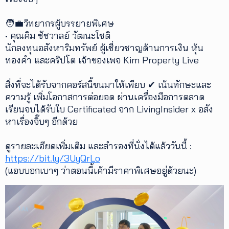
🧑‍💼วิทยากรผู้บรรยายพิเศษ
• คุณคิม ชัชวาลย์ วัฒนะโชติ
นักลงทุนอสังหาริมทรัพย์ ผู้เชี่ยวชาญด้านการเงิน หุ้น
ทองคำ และคริปโต เจ้าของเพจ Kim Property Live
สิ่งที่จะได้รับจากคอร์สนี้ขนมาให้เพียบ ✔ เน้นทักษะและ
ความรู้ เพิ่มโอกาสการต่อยอด ผ่านเครื่องมือการตลาด
เรียนจบได้รับใบ Certificated จาก LivingInsider x อสัง
หาเรื่องจิ๊บๆ อีกด้วย
ดูรายละเอียดเพิ่มเติม และสำรองที่นั่งได้แล้ววันนี้ :
https://bit.ly/3UyQrLo
(แอบบอกเบาๆ ว่าตอนนี้เค้ามีราคาพิเศษอยู่ด้วยนะ)