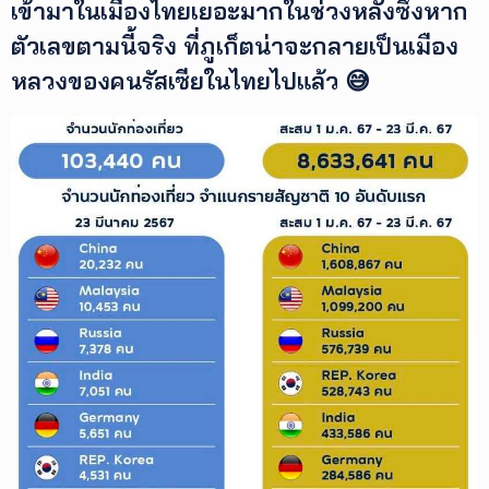
เข้ามาในเมืองไทยเยอะมากในช่วงหลังซึ่งหาก
ตัวเลขตามนี้จริง ที่ภูเก็ตน่าจะกลายเป็นเมือง
เพิ่ม
เติม
หลวงของคนรัสเซียในไทยไปแล้ว 😅
ติดต่อ
เรา
เงื่อนไข
การ
ให้
บริการ
ดาวน์
โหลด
แอปฯ