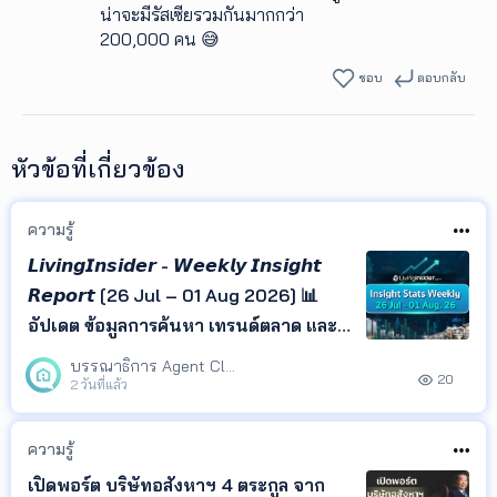
น่าจะมีรัสเซียรวมกันมากกว่า
200,000 คน 😅
ชอบ
ตอบกลับ
หัวข้อที่เกี่ยวข้อง
ความรู้
𝙇𝙞𝙫𝙞𝙣𝙜𝙄𝙣𝙨𝙞𝙙𝙚𝙧 - 𝙒𝙚𝙚𝙠𝙡𝙮 𝙄𝙣𝙨𝙞𝙜𝙝𝙩
𝙍𝙚𝙥𝙤𝙧𝙩 [26 Jul – 01 Aug 2026] 📊
อัปเดต ข้อมูลการค้นหา เทรนด์ตลาด และ
ทำเลยอดนิยม จาก LivingInsider พร้อม
บรรณาธิการ Agent Club
20
Insight ที่ช่วยให้คุณเข้าใจพฤติกรรมผู้
2 วันที่แล้ว
ค้นหา และติดตามทิศทางตลาด
อสังหาริมทรัพย์ได้ในที่เดียว
ความรู้
เปิดพอร์ต บริษัทอสังหาฯ 4 ตระกูล จาก