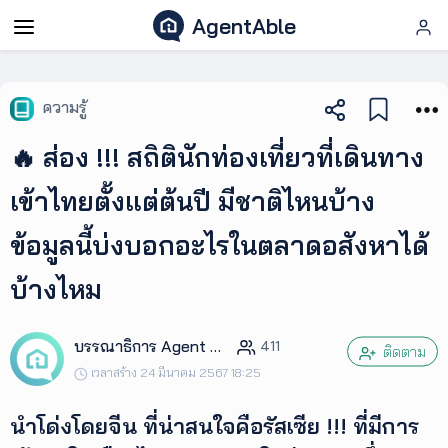
AgentAble
AgentAble
ความรู้
สำหรับ
🔥 ส่อง !!! สถิตินักท่องเที่ยวที่เดินทาง
เอเจ
นท์
เข้าไทยตั้งแต่ต้นปี มีชาติไหนบ้าง
ข้อมูลนี้บ่งบอกอะไรในตลาดอสังหาได้
AgentClub
บ้างไหม
AgentTool
บรรณาธิการ Agent Club
411
ติดตาม
UpSkill
เวลาสร้าง 24 มีนาคม 2567 18:25
นำโด่งโดยจีน ที่น่าสนใจคือรัสเซีย !!! ที่มีการ
Podcast