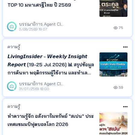
TOP 10 มหาเศรฐีไทย ปี 2569
บรรณาธิการ Agent Club
75
3/08/2569 19:07
ความรู้
𝙇𝙞𝙫𝙞𝙣𝙜𝙄𝙣𝙨𝙞𝙙𝙚𝙧 - 𝙒𝙚𝙚𝙠𝙡𝙮 𝙄𝙣𝙨𝙞𝙜𝙝𝙩
𝙍𝙚𝙥𝙤𝙧𝙩 [19-25 Jul 2026] 📊 สรุปข้อมูล
การค้นหา พฤติกรรมผู้ใช้งาน และทำเล
ยอดนิยม จาก LivingInsider พร้อม
บรรณาธิการ Agent Club
59
Insight ที่สะท้อนความสนใจของผู้ค้นหา
31/07/2569 19:00
เพื่อช่วยให้เจ้าของอสังหาฯ เอเจนต์ และ
นักลงทุน ติดตามทิศทางตลาด และนำ
ความรู้
ข้อมูลไปวางแผนกา
ทำความรู้จัก อสังหาริมทรัพย์ "สเปน" ประ
เทศแชมมป์ฟุตบอลโลก 2026