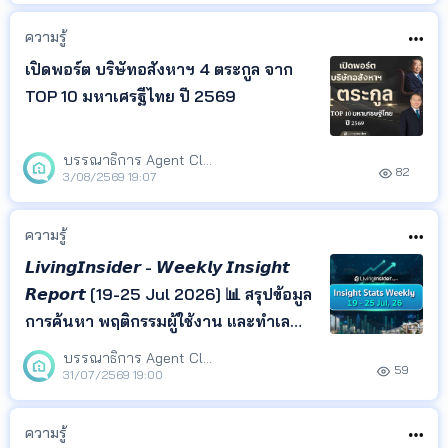
ค้นหา และติดตามทิศทางตลาด
อสังหาริมทรัพย์ได้ในที่เดียว
ความรู้
เปิดพอร์ต บริษัทอสังหาฯ 4 ตระกูล จาก
TOP 10 มหาเศรฐีไทย ปี 2569
บรรณาธิการ Agent Club
82
3/08/2569 19:07
ความรู้
𝙇𝙞𝙫𝙞𝙣𝙜𝙄𝙣𝙨𝙞𝙙𝙚𝙧 - 𝙒𝙚𝙚𝙠𝙡𝙮 𝙄𝙣𝙨𝙞𝙜𝙝𝙩
𝙍𝙚𝙥𝙤𝙧𝙩 [19-25 Jul 2026] 📊 สรุปข้อมูล
การค้นหา พฤติกรรมผู้ใช้งาน และทำเล
ยอดนิยม จาก LivingInsider พร้อม
บรรณาธิการ Agent Club
59
Insight ที่สะท้อนความสนใจของผู้ค้นหา
31/07/2569 19:00
เพื่อช่วยให้เจ้าของอสังหาฯ เอเจนต์ และ
นักลงทุน ติดตามทิศทางตลาด และนำ
ความรู้