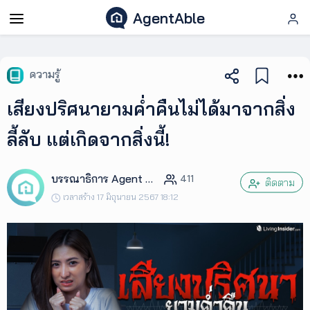
AgentAble
AgentAble
ความรู้
สำหรับ
เสียงปริศนายามค่ำคืนไม่ได้มาจากสิ่ง
เอเจ
นท์
ลี้ลับ แต่เกิดจากสิ่งนี้!
AgentClub
บรรณาธิการ Agent Club
411
ติดตาม
เวลาสร้าง 17 มิถุนายน 2567 18:12
AgentTool
UpSkill
Podcast