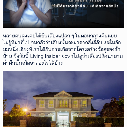
เพิ่ม
เติม
ติดต่อ
หลายคนคงเคยได้ยินเสียงแปลก ๆ ในตอนกลางคืนแบบ
เรา
ไม่รู้ที่มาที่ไป จนกลัวว่าเสียงนั้นจะมาจากสิ่งลี้ลับ แต่ในอีก
เงื่อนไข
มุมหนึ่งเสียงที่เราได้ยินอาจเกิดจากโครงสร้างวัสดุของตัว
การ
บ้าน ซึ่งวันนี้ Living Insider จะพาไปดูว่าเสียงปริศนายาม
ให้
บริการ
ค่ำคืนนั้นเกิดจากอะไรได้บ้าง
ดาวน์
โหลด
แอปฯ