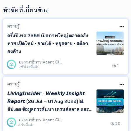
หัวข้อที่เกี่ยวข้อง
ความรู้
ครึ่งปีแรก 2569 เปิดภาพใหญ่ ตลาดอสัง
หาฯ เปิดใหม่ • ขายได้ • หยุดขาย • สต็อก
คงค้าง
บรรณาธิการ Agent Club
11
2 ชั่วโมงที่แล้ว
ความรู้
𝙇𝙞𝙫𝙞𝙣𝙜𝙄𝙣𝙨𝙞𝙙𝙚𝙧 - 𝙒𝙚𝙚𝙠𝙡𝙮 𝙄𝙣𝙨𝙞𝙜𝙝𝙩
𝙍𝙚𝙥𝙤𝙧𝙩 [26 Jul – 01 Aug 2026] 📊
อัปเดต ข้อมูลการค้นหา เทรนด์ตลาด และ
ทำเลยอดนิยม จาก LivingInsider พร้อม
บรรณาธิการ Agent Club
32
Insight ที่ช่วยให้คุณเข้าใจพฤติกรรมผู้
3 วันที่แล้ว