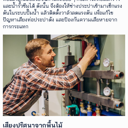
และน้ำรั่วซึมได้ ดังนั้น จึงต้องให้ช่างประปาเข้ามาเช็กแรง
ดันในระบบปั๊มน้ำ แล้วติดตั้งวาล์วลดแรงดัน เพื่อแก้ไข
ปัญหาเสียงท่อประปาดัง และป้องกันความเสียหายจาก
การกระแทก
เสียงปริศนาจากพื้นไม้