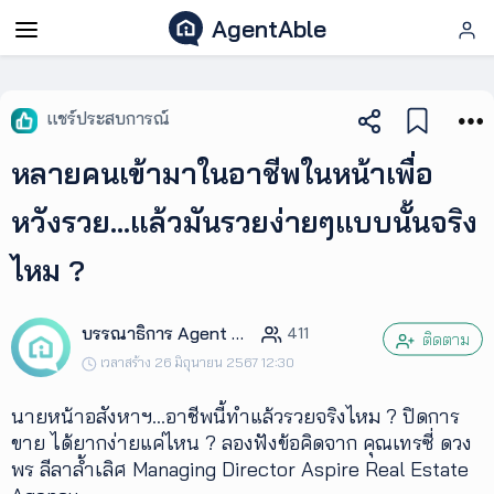
AgentAble
AgentAble
แชร์ประสบการณ์
สำหรับ
หลายคนเข้ามาในอาชีพในหน้าเพื่อ
เอเจ
นท์
หวังรวย…แล้วมันรวยง่ายๆแบบนั้นจริง
ไหม ?
AgentClub
บรรณาธิการ Agent Club
411
AgentTool
ติดตาม
เวลาสร้าง 26 มิถุนายน 2567 12:30
UpSkill
นายหน้าอสังหาฯ...อาชีพนี้ทำแล้วรวยจริงไหม ? ปิดการ
ขาย ได้ยากง่ายแค่ไหน ? ลองฟังข้อคิดจาก คุณเทรซี่ ดวง
พร ลีลาล้ำเลิศ Managing Director Aspire Real Estate
Podcast