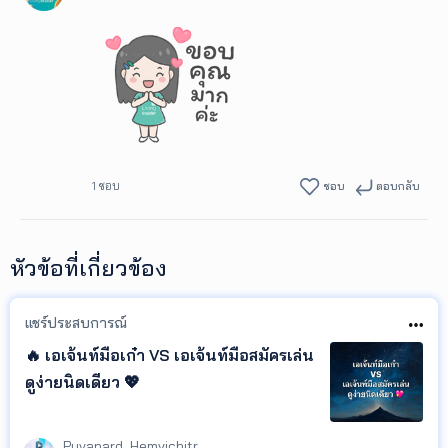
1 ชอบ
ชอบ
ตอบกลับ
หัวข้อที่เกี่ยวข้อง
แชร์ประสบการณ์
🔥 เอเจ้นท์มือเก๋า VS เอเจ้นท์มือสมัครเล่น
ดูง่ายนิดเดียว 💖
Puvanard_Hemvichitr