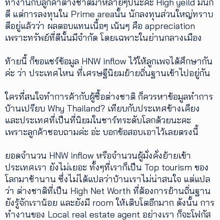
ทำงานกับลูกค้าต่างชาติมาหลายๆปีนะคะ High yeild มันก็
ดี แต่การลงทุนใน Prime areaนั้น นักลงทุนส่วนใหญ่ทราบ
ดีอยู่แล้วว่า ผลตอบแทนเนื้อๆ เน้นๆ คือ appreciation
เพราะทรัพย์ที่ดีนั้นมีจำกัด โดยเฉพาะในย่านกลางเมือง
ท้ายนี้ ก็ขอแชร์ข้อมูล HNW inflow ไว้ให้ลูกเพจได้ศึกษากัน
ค่ะ ว่า ประเทศไหน ที่เศรษฐีนิยมย้ายถิ่นฐานเข้าไปอยู่กัน
ใครที่สนใจทำการค้ากับผู้ซื้อต่างชาติ ก็ควรหาข้อมูลทำการ
บ้านเปรียบ Why Thailand? เทียบกับประเทศข้างเคียง
และประเทศที่เป็นที่นิยมในชาร์ทระดับโลกด้วยนะคะ
เพราะลูกค้าชอบถามค่ะ อ่ะ บอกข้อสอบเอาไว้เลยตรงนี้
ยอดจำนวน HNW inflow หรือจำนวนผู้มั่งคั่งย้ายเข้า
ประเทศเรา ยังไม่เยอะ ทั้งๆที่เราก็เป็น Top tourism ของ
โลกมาช้านาน ซึ่งไม่ได้แปลว่าบ้านเราไม่น่าสนใจ แต่แปล
ว่า ต่างชาติที่เป็น High Net Worth ที่ต้องการย้านถิ่นฐาน
ยังรู้จักเราน้อย และยังมี room ให้เติบโตอีกมาก ดังนั้น การ
ทำงานของ Local real estate agent อย่างเรา ก็จะโฟกัส