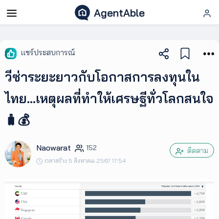
AgentAble
AgentAble
แชร์ประสบการณ์
สำหรับ
วีซ่าระยะยาวกับโอกาสการลงทุนใน
เอเจ
นท์
ไทย…เหตุผลที่ทำให้เศรษฐีทั่วโลกสนใจ
🧳💰
AgentClub
Naowarat
152
AgentTool
ติดตาม
เวลาสร้าง 5 สิงหาคม 2567 17:54
UpSkill
Podcast