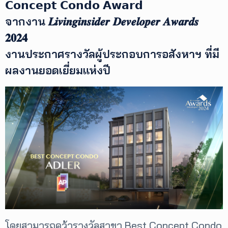
𝗖𝗼𝗻𝗰𝗲𝗽𝘁 𝗖𝗼𝗻𝗱𝗼 𝗔𝘄𝗮𝗿𝗱
จากงาน 𝑳𝒊𝒗𝒊𝒏𝒈𝒊𝒏𝒔𝒊𝒅𝒆𝒓 𝑫𝒆𝒗𝒆𝒍𝒐𝒑𝒆𝒓 𝑨𝒘𝒂𝒓𝒅𝒔
เพิ่ม
เติม
𝟐𝟎𝟐𝟒
งานประกาศรางวัลผู้ประกอบการอสังหาฯ ที่มี
ติดต่อ
ผลงานยอดเยี่ยมแห่งปี
เรา
เงื่อนไข
การ
ให้
บริการ
ดาวน์
โหลด
แอปฯ
โดยสามารถคว้ารางวัลสาขา Best Concept Condo