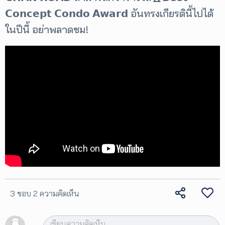
𝗖𝗼𝗻𝗰𝗲𝗽𝘁 𝗖𝗼𝗻𝗱𝗼 𝗔𝘄𝗮𝗿𝗱 อันทรงเกียรตินี้ไปได้
ในปีนี้ อย่าพลาดชม!
3 ชอบ
2 ความคิดเห็น