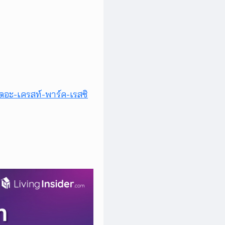
อะ-เครสท์-พาร์ค-เรสซิ