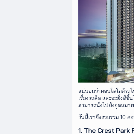
เพิ่ม
เติม
ติดต่อ
เรา
เงื่อนไข
การ
ให้
บริการ
ดาวน์
โหลด
แอปฯ
แน่นอนว่าคอนโดใกล้รถไฟ
เรื่องรถติด และจะยิ่งดีขึ
สามารถนั่งไปยังจุดหมา
วันนี้เราจึงรวบรวม 10 
1. The Crest Park 