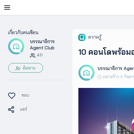
AgentAble
เกี่ยวกับคนเขียน
ความรู้
บรรณาธิการ
สำหรับ
เอเจ
Agent Club
10 คอนโดพร้อมอย
นท์
411
ติดตาม
บรรณาธิการ Agen
AgentClub
เวลาสร้าง 4 กันย
AgentTool
ชอบ
แชร์
UpSkill
Podcast