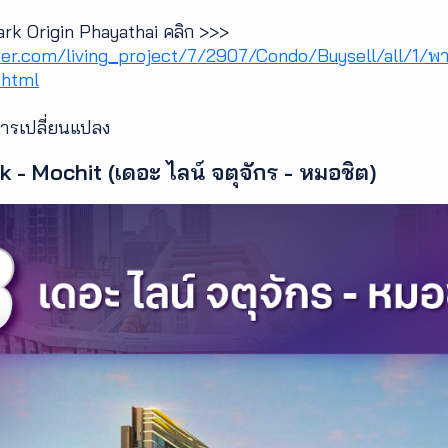
ark Origin Phayathai คลิก >>>
ider.com/living_project/7/2907/Condo/Buysell/all/1/พา
.html
การเปลี่ยนแปลง
k - Mochit (เดอะ ไลน์ จตุจักร - หมอชิต)