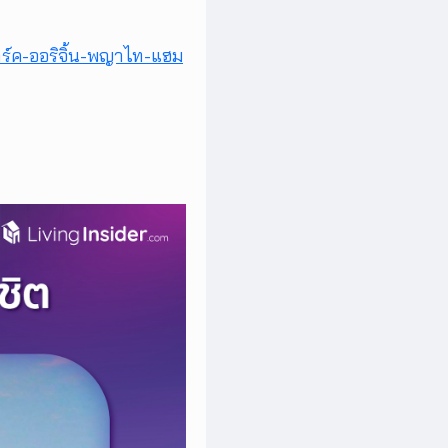
ร์ค-ออริจิ้น-พญาไท-แฮม