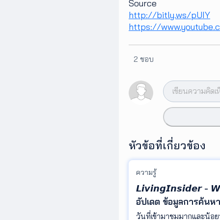
Source
http://bitly.ws/pUIY
https://www.youtube
2 ชอบ
หัวข้อที่เกี่ยวข้อง
ความรู้
𝙇𝙞𝙫𝙞𝙣𝙜𝙄𝙣𝙨𝙞𝙙𝙚𝙧
อัปเดต ข้อมูลการค้นห
Insight ที่ช่วยให้คุณ