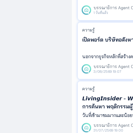
ในที่เดียว
1 วันที่แล้ว
ความรู้
เปิดพอร์ต บริษัทอสัง
นอกจากธุรกิจหลักที่สร้าง
มทรัพย์ ผ่านการพัฒนาโคร
ษฐีไทย มีบริษัทอสังหาริมทร
3/08/2569 19:07
ความรู้
𝙇𝙞𝙫𝙞𝙣𝙜𝙄𝙣𝙨𝙞𝙙𝙚𝙧 
การค้นหา พฤติกรรมผู้
สะท้อนความสนใจของผู้ค
ทิศทางตลาด และนำข้
31/07/2569 19:00