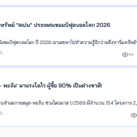
ริมทรัพย์ "สเปน" ประเทศแชมมป์ฟุตบอลโลก 2026
ได้แชมป์ฟุตบอลโลก ปี 2026 เราเลยพาไปทำความรู้จักว่าอสังหาริมทรัพย์
าตลาดอสังหาฯ ก็เติบโตอย่างโดดเด่นเช่นกัน ทั้งราคาบ้าน ยอดซื้อขาย แล
บรรณาธิการ Agent Club
94
ในระดับสูง
- พะงัน' มาแรงโตไว ผู้ซื้อ 90% เป็นต่างชาติ!
ยบนทำเลเกาะสมุย-พะงัน ช่วงไตรมาส 1/2569 มีจำนวน 154 โครงการ 
40 ล้านบาท ซึ่งถ้าแบ่งเป็นเกาะสมุย จะมี 113 โครงการ 2,422 ยูนิต มูลค่
บรรณาธิการ Agent Club
ัน 41 โครงการ 438 ยูนิต มูลค่า 7,940 ล้านบาท