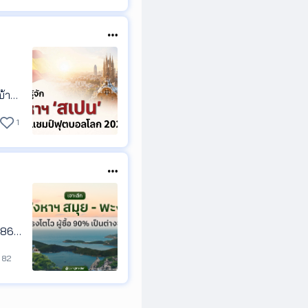
บ้านเ
ะความ
1
2,860
า 53,
82