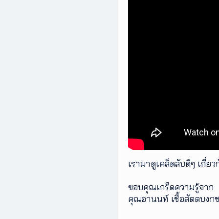
เพิ่ม
เติม
ติดต่อ
เรา
เงื่อนไข
การ
ให้
บริการ
ดาวน์
โหลด
แอปฯ
เรามาดูเคล็ดลับดีๆ เกี่ย
ขอบคุณเกร็ดความรู้จาก
คุณอานนท์ เชื้อสัตตบงก