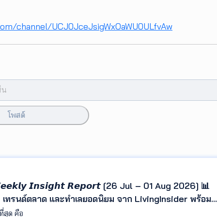
.com/channel/UCJ0JceJsigWxOaWU0ULfvAw
โพสต์
 - 𝙒𝙚𝙚𝙠𝙡𝙮 𝙄𝙣𝙨𝙞𝙜𝙝𝙩 𝙍𝙚𝙥𝙤𝙧𝙩 [26 Jul – 01 Aug 2026] 📊
า เทรนด์ตลาด และทำเลยอดนิยม จาก LivingInsider พร้อม
เข้าใจพฤติกรรมผู้ค้นหา และติดตามทิศทางตลาดอสังหาริมทรัพย
วันที่เข้ามาชมมากและน้อยที่สุด คือ