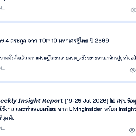
บรรณาธิการ Agent Club
หาฯ 4 ตระกูล จาก TOP 10 มหาเศรฐีไทย ปี 2569
ความมั่งคั่งแล้ว มหาเศรษฐีไทยหลายตระกูลยังขยายอาณาจักรสู่ธุรกิจอส
งการและการลงทุนในบริษัทอสังหาฯ วันนี้เราจะพาไปดูว่า 4 จาก 10 ม
บรรณาธิการ Agent Club
ัพย์อะไรอยู่ในเครือบ้าง
- 𝙒𝙚𝙚𝙠𝙡𝙮 𝙄𝙣𝙨𝙞𝙜𝙝𝙩 𝙍𝙚𝙥𝙤𝙧𝙩 [19-25 Jul 2026] 📊 สรุปข้อม
ใช้งาน และทำเลยอดนิยม จาก LivingInsider พร้อม Insight 
้นหา เพื่อช่วยให้เจ้าของอสังหาฯ เอเจนต์ และนักลงทุน ติด
วันที่เข้ามาชมมากและน้อยที่สุด คือ
อมูลไปวางแผนกา
บรรณาธิการ Agent Club