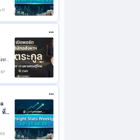
17
ังหาริ
หาเศร
67
ูล
ที่
ตาม
55