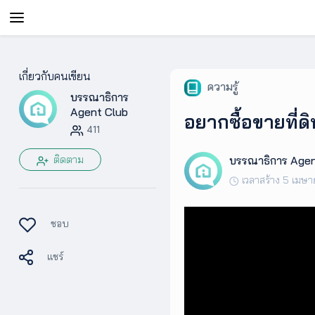
AgentAble
เกี่ยวกับคนเขียน
ความรู้
บรรณาธิการ
สำหรับ
เอเจ
Agent Club
อยากซื้อขายที่ดิ
นท์
411
ติดตาม
บรรณาธิการ Agen
AgentClub
เวลาสร้าง 5 เมษา
AgentTool
ชอบ
แชร์
UpSkill
Podcast