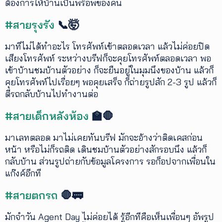
ต้องการให้บ้านเป็นพร็อพของคน
#สายรุงรัง
📞🤯
มาทีไม่ได้ทำอะไร โทรศัพท์เข้าตลอดเวลา แล้วไม่ค่อยปิด
เสียงโทรศัพท์ ระหว่างบรีฟก็จะคุยโทรศัพท์ตลอดเวลา พอ
เข้าบ้านชมบ้านตัวอย่าง ก็จะยืนอยู่ในมุมนึงของบ้าน แล้วก็
คุยโทรศัพท์ไปเรื่อยๆ พอคุยเสร็จ ก็ถ่ายรูปสัก 2-3 รูป แล้วก็
ตีรถกลับบ้านไปทำงานต่อ
#สายเด็กหลังห้อง
🏫🛑
มาเลทตลอด มาไม่เคยทันบรีฟ มักจะอ้างว่าติดเคสก่อน
หน้า หรือไม่ก็รถติด เดินชมบ้านตัวอย่างสักรอบนึง แล้วก็
กลับบ้าน ส่วนรูปถ่ายกับข้อมูลโครงการ รอก็อปจากเพื่อนใน
แก๊งค์อีกที
#สายตกรถ
🛑🚃
มักจำวัน Agent Day ไม่ค่อยได้ รู้อีกทีคือเห็นเพื่อนๆ อัพรูป