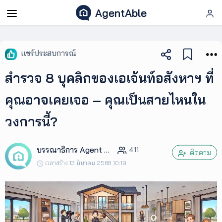
AgentAble
AgentAble
แชร์ประสบการณ์
สำหรับ
สำรวจ 8 บุคลิกของเอเจ้นท์อสังหาฯ ที่
เอเจ
นท์
คุณอาจเคยเจอ – คุณเป็นสายไหนใน
วงการนี้?
AgentClub
บรรณาธิการ Agent Club
411
AgentTool
ติดตาม
เวลาสร้าง 13 มีนาคม 2568 10:19
UpSkill
Podcast