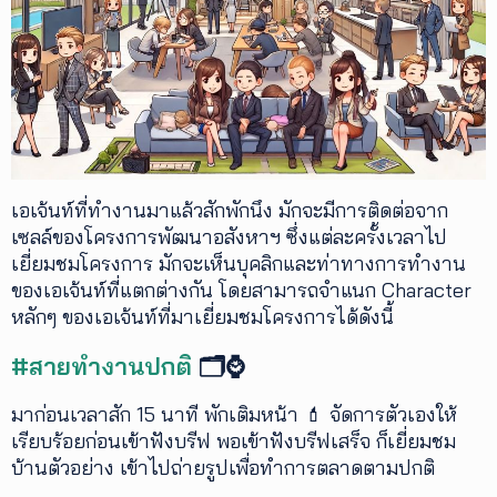
เพิ่ม
เติม
ติดต่อ
เรา
เงื่อนไข
การ
เอเจ้นท์ที่ทำงานมาแล้วสักพักนึง มักจะมีการติดต่อจาก
ให้
เซลล์ของโครงการพัฒนาอสังหาฯ ซึ่งแต่ละครั้งเวลาไป
บริการ
ดาวน์
เยี่ยมชมโครงการ มักจะเห็นบุคลิกและท่าทางการทำงาน
โหลด
ของเอเจ้นท์ที่แตกต่างกัน โดยสามารถจำแนก Character
แอปฯ
หลักๆ ของเอเจ้นท์ที่มาเยี่ยมชมโครงการได้ดังนี้
#สายทำงานปกติ
🗂️⌚
มาก่อนเวลาสัก 15 นาที พักเติมหน้า 💄 จัดการตัวเองให้
เรียบร้อยก่อนเข้าฟังบรีฟ พอเข้าฟังบรีฟเสร็จ ก็เยี่ยมชม
บ้านตัวอย่าง เข้าไปถ่ายรูปเพื่อทำการตลาดตามปกติ