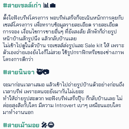
#สายเซลล์เก่า
📊💼
ตั้งใจฟังบรีฟโครงการ พอบรีฟเสร็จก็จะเน้นหนักการคุยกับ
เซลล์โครงการ เพื่อทราบข้อมูลรายละเอียด รายละเอียด
การจอง เงื่อนไขการขายอื่นๆ ที่ยังสงสัย สักพักก็ถ่ายรูป
หน้าบ้านสักรูปนึง แล้วกลับบ้านเลย
ไม่เข้าไปดูในตัวบ้าน รอเซลล์ส่งรูปและ Sale kit ให้ เพราะ
ตัวเองถ่ายเองยังไงก็ไม่สวย ใช้รูปกราฟิกหรือของช่างภาพ
โครงการดีกว่า
#สายนินจา
🥷📷
จะมาก่อนเวลาเสมอ แล้วเข้าไปถ่ายรูปบ้านตัวอย่างก่อนถึง
เวลาบรีฟ เพราะคนจะยังมากันไม่เยอะ
ทำให้ถ่ายรูปสะดวก พอฟังบรีฟเสร็จปุ๊บ ก็กลับบ้านเลย ไม่
ค่อยสุงสิงกับใคร มีความ Introvert เบาๆ เหมือนแอบใคร
มาทำงานนอก
#สายเม้ามอย
🎤😂