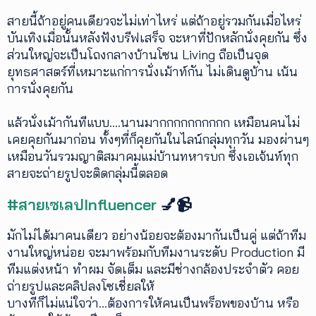
สายนี้ถ้าอยู่คนเดียวจะไม่เท่าไหร่ แต่ถ้าอยู่รวมกันเมื่อไหร่
บันเทิงเมื่อนั้นหลังฟังบรีฟเสร็จ จะหาที่ปักหลักนั่งคุยกัน ซึ่ง
ส่วนใหญ่จะเป็นโถงกลางบ้านโซน Living ถือเป็นจุด
ยุทธศาสตร์ที่เหมาะแก่การนั่งเม้าท์กัน ไม่เดินดูบ้าน เน้น
การนั่งคุยกัน
แล้วนั่งเม้ากันทีแบบ....นานมากกกกกกกกกก เหมือนคนไม่
เคยคุยกันมาก่อน ทั้งๆที่ก็คุยกันในไลน์กลุ่มทุกวัน มองผ่านๆ
เหมือนวันรวมญาติสมาคมแม่บ้านทหารบก ซึ่งเอเจ้นท์ทุก
สายจะถ่ายรูปจะติดกลุ่มนี้ตลอด
#สายเซเลปInfluencer
💅📹
มักไม่ได้มาคนเดียว อย่างน้อยจะต้องมากันเป็นคู่ แต่ถ้าทีม
งานใหญ่หน่อย จะมาพร้อมกับทีมงานระดับ Production มี
ทีมแต่งหน้า ทำผม จัดเต็ม และมีช่างกล้องประจำตัว คอย
ถ่ายรูปและคลิปลงโซเชี่ยลให้
บางทีก็ไม่แน่ใจว่า...ต้องการให้คนเป็นพร็อพของบ้าน หรือ