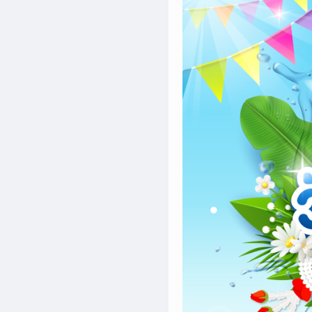
เพิ่ม
เติม
ติดต่อ
เรา
เงื่อนไข
การ
ให้
บริการ
ดาวน์
โหลด
แอปฯ