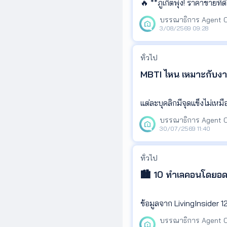
🔥 **ภูเก็ตพุ่ง! ราคาขาย
นื่อง หลังผู้ประกอบการรา
ต ส่งผลให้ราคาที่ดินหลาย
3/08/2569 09:28
ทั่วไป
MBTI ไหน เหมาะกับง
แต่ละบุคลิกมีจุดแข็งไม่เหม
บางคนถนัดวิเคราะห์ บางคนเ
30/07/2569 11:40
ลองเช็กจากภาพ แล้วดูว่า
ทั่วไป
🏙️ 10 ทำเลคอนโดยอ
#LivingInsider #MBTI #
ข้อม