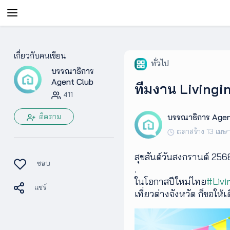
AgentAble
เกี่ยวกับคนเขียน
ทั่วไป
บรรณาธิการ
สำหรับ
เอเจ
Agent Club
ทีมงาน Livingi
นท์
411
ติดตาม
บรรณาธิการ Agen
AgentClub
เวลาสร้าง 13 เม
สุขสันต์วันสงกรานต์ 256
AgentTool
ชอบ
.
ในโอกาสปีใหม่ไทย
#Livi
แชร์
UpSkill
เที่ยวต่างจังหวัด ก็ขอใ
Podcast