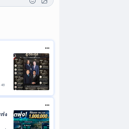
48
เร่ง