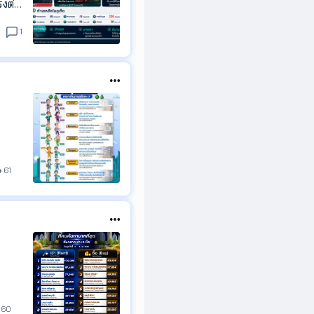
งต่อเ
เติบโ
1
61
60