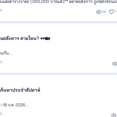
ที่ดินแตะตารางวาละ 1,000,000 บาทแล้ว** ตลาดอสังหาฯ ภูเก็ตยังร้อนแร
ยใหญ่เร่งสะสมแลนด์แบงก์ รองรับโครงการใหม่และตลาดพูลวิลล่าที่กำลัง
บรรณาธิการ Agent Club
58
1
ทำเลปรับตัวขึ้นถึง **20–40%**
านอสังหาฯ สายไหน? 👀🏡
ือนกัน
บรรณาธิการ Agent Club
ก่งขาย บางคนเด่นเรื่องไอเดีย หรือดูแลลูกค้า
สไตล์ของคุณเหมาะกับสายงานไหนที่สุด ✨
ดค้นหาประจำสัปดาห์
สายงานอสังหา #งานอสังหาริมทรัพย์ #Career #RealEstateCareer
ูลจาก LivingInsider 12–18 ก.ค. 2026
บรรณาธิการ Agent Club