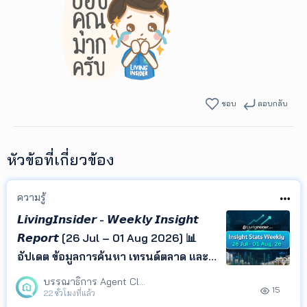
ชอบ
ตอบกลับ
หัวข้อที่เกี่ยวข้อง
ความรู้
𝙇𝙞𝙫𝙞𝙣𝙜𝙄𝙣𝙨𝙞𝙙𝙚𝙧 - 𝙒𝙚𝙚𝙠𝙡𝙮 𝙄𝙣𝙨𝙞𝙜𝙝𝙩
𝙍𝙚𝙥𝙤𝙧𝙩 [26 Jul – 01 Aug 2026] 📊
อัปเดต ข้อมูลการค้นหา เทรนด์ตลาด และ
ทำเลยอดนิยม จาก LivingInsider พร้อม
บรรณาธิการ Agent Club
15
Insight ที่ช่วยให้คุณเข้าใจพฤติกรรมผู้
22 ชั่วโมงที่แล้ว