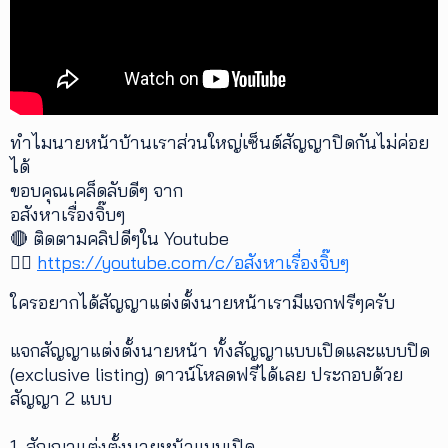
เพิ่ม
เติม
ติดต่อ
เรา
ทำไมนายหน้าบ้านเราส่วนใหญ่เซ็นต์สัญญาปิดกันไม่ค่อย
เงื่อนไข
ได้
การ
ขอบคุณเคล็ดลับดีๆ จาก
ให้
อสังหาเรื่องจิ๊บๆ
บริการ
ดาวน์
🔴 ติดตามคลิปดีๆใน Youtube
โหลด
👉🏻
https://youtube.com/c/อสังหาเรื่องจิ๊บๆ
แอปฯ
ใครอยากได้สัญญาแต่งตั้งนายหน้าเรามีแจกฟรีๆครับ
แจกสัญญาแต่งตั้งนายหน้า ทั้งสัญญาแบบเปิดและแบบปิด
(exclusive listing) ดาวน์โหลดฟรีได้เลย ประกอบด้วย
สัญญา 2 แบบ
1. สัญญาแต่งตั้งนายหน้าแบบเปิด