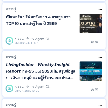
ค้นหา และติดตามทิศทางตลาด
อสังหาริมทรัพย์ได้ในที่เดียว
ความรู้
เปิดพอร์ต บริษัทอสังหาฯ 4 ตระกูล จาก
TOP 10 มหาเศรฐีไทย ปี 2569
บรรณาธิการ Agent Club
63
3/08/2569 19:07
ความรู้
𝙇𝙞𝙫𝙞𝙣𝙜𝙄𝙣𝙨𝙞𝙙𝙚𝙧 - 𝙒𝙚𝙚𝙠𝙡𝙮 𝙄𝙣𝙨𝙞𝙜𝙝𝙩
𝙍𝙚𝙥𝙤𝙧𝙩 [19-25 Jul 2026] 📊 สรุปข้อมูล
การค้นหา พฤติกรรมผู้ใช้งาน และทำเล
ยอดนิยม จาก LivingInsider พร้อม
บรรณาธิการ Agent Club
53
Insight ที่สะท้อนความสนใจของผู้ค้นหา
31/07/2569 19:00
เพื่อช่วยให้เจ้าของอสังหาฯ เอเจนต์ และ
นักลงทุน ติดตามทิศทางตลาด และนำ
ความรู้