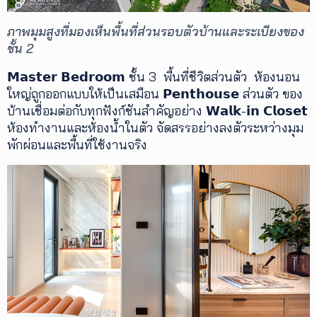
ภาพมุมสูงที่มองเห็นพื้นที่ส่วนรอบตัวบ้านและระเบียงของ
ชั้น 2
𝗠𝗮𝘀𝘁𝗲𝗿 𝗕𝗲𝗱𝗿𝗼𝗼𝗺 ชั้น 3 พื้นที่ชีวิตส่วนตัว ห้องนอน
ใหญ่ถูกออกแบบให้เป็นเสมือน 𝗣𝗲𝗻𝘁𝗵𝗼𝘂𝘀𝗲 ส่วนตัว ของ
บ้านเชื่อมต่อกับทุกฟังก์ชันสำคัญอย่าง 𝗪𝗮𝗹𝗸-𝗶𝗻 𝗖𝗹𝗼𝘀𝗲𝘁
ห้องทำงานและห้องน้ำในตัว จัดสรรอย่างลงตัวระหว่างมุม
พักผ่อนและพื้นที่ใช้งานจริง