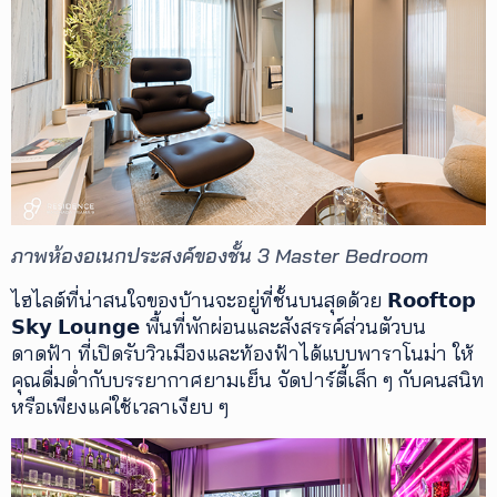
ภาพห้องอเนกประสงค์ของชั้น 3 Master Bedroom
ไฮไลต์ที่น่าสนใจของบ้านจะอยู่ที่ชั้นบนสุดด้วย 𝗥𝗼𝗼𝗳𝘁𝗼𝗽
𝗦𝗸𝘆 𝗟𝗼𝘂𝗻𝗴𝗲 พื้นที่พักผ่อนและสังสรรค์ส่วนตัวบน
ดาดฟ้า ที่เปิดรับวิวเมืองและท้องฟ้าได้แบบพาราโนม่า ให้
คุณดื่มด่ำกับบรรยากาศยามเย็น จัดปาร์ตี้เล็ก ๆ กับคนสนิท
หรือเพียงแค่ใช้เวลาเงียบ ๆ