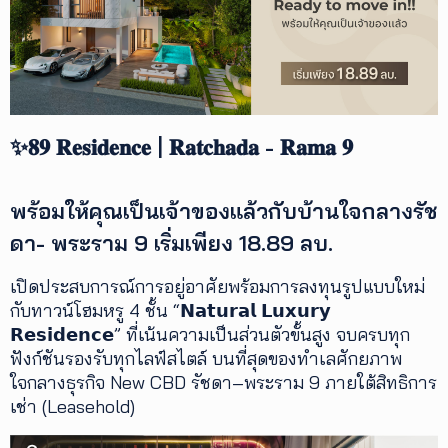
เพิ่ม
เติม
ติดต่อ
เรา
✨𝟖𝟗 𝐑𝐞𝐬𝐢𝐝𝐞𝐧𝐜𝐞 | 𝐑𝐚𝐭𝐜𝐡𝐚𝐝𝐚 - 𝐑𝐚𝐦𝐚 𝟗
เงื่อนไข
การ
ให้
พร้อมให้คุณเป็นเจ้าของแล้วกับบ้านใจกลางรัช
บริการ
ดาวน์
ดา- พระราม 9 เริ่มเพียง 18.89 ลบ.
โหลด
แอปฯ
เปิดประสบการณ์การอยู่อาศัยพร้อมการลงทุนรูปแบบใหม่
กับทาวน์โฮมหรู 4 ชั้น “𝗡𝗮𝘁𝘂𝗿𝗮𝗹 𝗟𝘂𝘅𝘂𝗿𝘆
𝗥𝗲𝘀𝗶𝗱𝗲𝗻𝗰𝗲” ที่เน้นความเป็นส่วนตัวขั้นสูง จบครบทุก
ฟังก์ชันรองรับทุกไลฟ์สไตล์ บนที่สุดของทำเลศักยภาพ
ใจกลางธุรกิจ New CBD รัชดา–พระราม 9 ภายใต้สิทธิการ
เช่า (Leasehold)