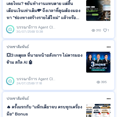
เคยไหม? ขยันทำงานแทบตาย แต่สิ้น
เดือนเงินเท่าเดิม💸 ถึงเวลาที่คุณต้องมอง
หา "ช่องทางสร้างรายได้ใหม่" แล้วหรือ
ยัง?🧐
บรรณาธิการ Agent Club
310
1
30/07/2569 13:38
ประชาสัมพันธ์
💥3 เหตุผล ที่นายหน้าอสังหาฯ ไม่ควรมอง
ข้าม สกิล AI 🤖
บรรณาธิการ Agent Club
395
24/07/2569 17:18
ประชาสัมพันธ์
🔥 ครั้งแรกกับ "แพ็กเดียวจบ ครบทุกเครื่อง
มือ" Bonus