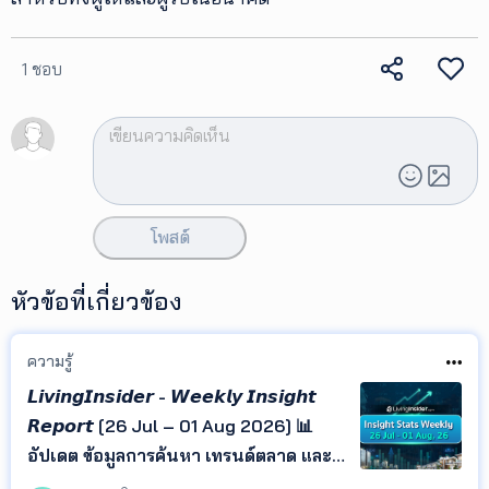
1 ชอบ
โพสต์
หัวข้อที่เกี่ยวข้อง
ความรู้
𝙇𝙞𝙫𝙞𝙣𝙜𝙄𝙣𝙨𝙞𝙙𝙚𝙧 - 𝙒𝙚𝙚𝙠𝙡𝙮 𝙄𝙣𝙨𝙞𝙜𝙝𝙩
𝙍𝙚𝙥𝙤𝙧𝙩 [26 Jul – 01 Aug 2026] 📊
อัปเดต ข้อมูลการค้นหา เทรนด์ตลาด และ
ทำเลยอดนิยม จาก LivingInsider พร้อม