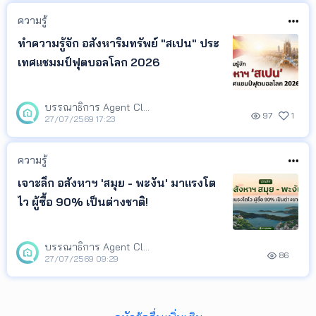
นักลงทุน ติดตามทิศทางตลาด และนำ
ความรู้
ข้อมูลไปวางแผนกา
ทำความรู้จัก อสังหาริมทรัพย์ "สเปน" ประ
เทศแชมมป์ฟุตบอลโลก 2026
บรรณาธิการ Agent Club
97
1
27/07/2569 17:23
ความรู้
เจาะลึก อสังหาฯ 'สมุย - พะงัน' มาแรงโต
ไว ผู้ซื้อ 90% เป็นต่างชาติ!
บรรณาธิการ Agent Club
86
27/07/2569 09:29