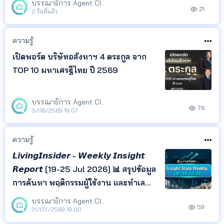
บรรณาธิการ Agent Club
21
Insight ที่ช่วยให้คุณเข้าใจพฤติกรรมผู้
2 วันที่แล้ว
ค้นหา และติดตามทิศทางตลาด
อสังหาริมทรัพย์ได้ในที่เดียว
ความรู้
เปิดพอร์ต บริษัทอสังหาฯ 4 ตระกูล จาก
TOP 10 มหาเศรฐีไทย ปี 2569
บรรณาธิการ Agent Club
76
3/08/2569 19:07
ความรู้
𝙇𝙞𝙫𝙞𝙣𝙜𝙄𝙣𝙨𝙞𝙙𝙚𝙧 - 𝙒𝙚𝙚𝙠𝙡𝙮 𝙄𝙣𝙨𝙞𝙜𝙝𝙩
𝙍𝙚𝙥𝙤𝙧𝙩 [19-25 Jul 2026] 📊 สรุปข้อมูล
การค้นหา พฤติกรรมผู้ใช้งาน และทำเล
ยอดนิยม จาก LivingInsider พร้อม
บรรณาธิการ Agent Club
59
Insight ที่สะท้อนความสนใจของผู้ค้นหา
31/07/2569 19:00
เพื่อช่วยให้เจ้าของอสังหาฯ เอเจนต์ และ