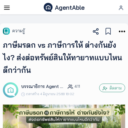
AgentAble
AgentAble
ความรู้
สำหรับ
ภาษีมรดก vs ภาษีการให้ ต่างกันยัง
เอเจ
นท์
ไง? ส่งต่อทรัพย์สินให้ทายาทแบบไหน
ดีกว่ากัน
AgentClub
บรรณาธิการ Agent Club
411
AgentTool
ติดตาม
เวลาสร้าง 4 มิถุนายน 2568 18:02
UpSkill
Podcast