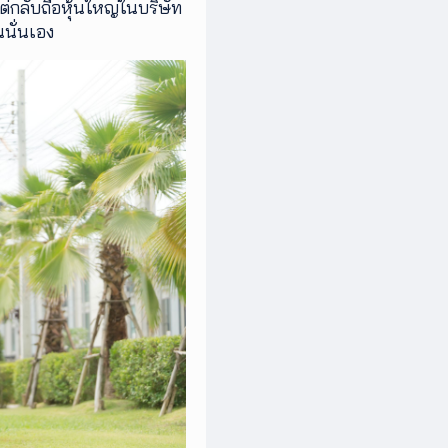
่กลับถือหุ้นใหญ่ในบริษัท
นั่นเอง