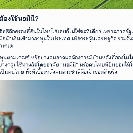
้องใช้นอมินี?
สิทธิถือครองที่ดินในไทยได้เลยก็ไม่ใช่ซะทีเดียว เพราะภาครัฐเ
มื่อนำเงินเข้ามาลงทุนในประเทศ เพื่อกระตุ้นเศรษฐกิจ รวมถึ
ยกำหนด
เงินทุนตามเกณฑ์ หรือบางคนอาจแค่ต้องการมีบ้านหลังที่สองใน
างกลุ่มใช้ทางลัดโดยอาศัย “นอมินี” หรือคนไทยที่ยินยอมให้ใช
งเป็นคนไทย ทั้งที่เบื้องหลังคนต่างชาติคือเจ้าของตัวจริง