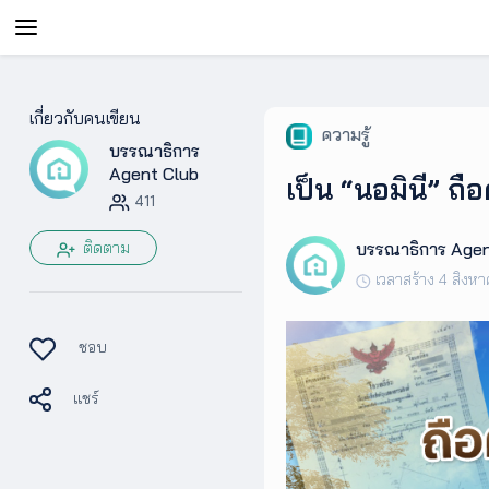
AgentAble
เกี่ยวกับคนเขียน
ความรู้
บรรณาธิการ
สำหรับ
เอเจ
Agent Club
เป็น “นอมินี” ถ
นท์
411
ติดตาม
บรรณาธิการ Agen
AgentClub
เวลาสร้าง 4 สิงห
AgentTool
ชอบ
แชร์
UpSkill
Podcast