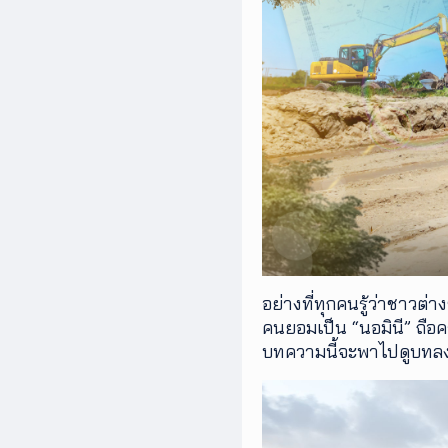
เพิ่ม
เติม
ติดต่อ
เรา
เงื่อนไข
การ
ให้
บริการ
ดาวน์
โหลด
แอปฯ
อย่างที่ทุกคนรู้ว่าชาวต่
คนยอมเป็น “นอมินี” ถือ
บทความนี้จะพาไปดูบทลง