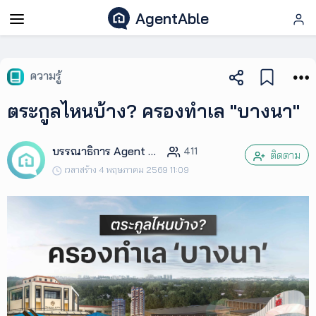
AgentAble
AgentAble
ความรู้
สำหรับ
ตระกูลไหนบ้าง? ครองทำเล "บางนา"
เอเจ
นท์
บรรณาธิการ Agent Club
411
ติดตาม
เวลาสร้าง 4 พฤษภาคม 2569 11:09
AgentClub
AgentTool
UpSkill
Podcast