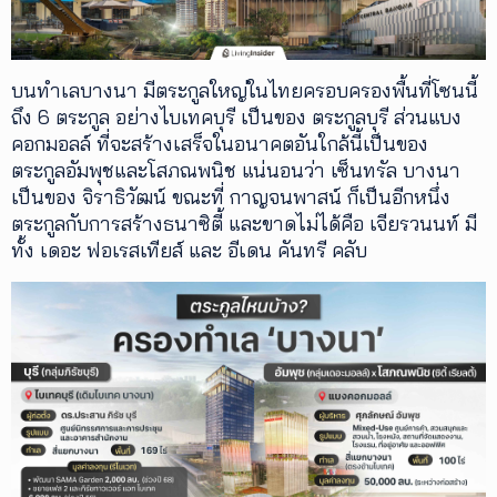
เพิ่ม
เติม
บนทำเลบางนา มีตระกูลใหญ่ในไทยครอบครองพื้นที่โซนนี้
ถึง 6 ตระกูล อย่างไบเทคบุรี เป็นของ ตระกูลบุรี ส่วนแบง
ติดต่อ
คอกมอลล์ ที่จะสร้างเสร็จในอนาคตอันใกล้นี้เป็นของ
เรา
ตระกูลอัมพุชและโสภณพนิช แน่นอนว่า เซ็นทรัล บางนา
เงื่อนไข
เป็นของ จิราธิวัฒน์ ขณะที่ กาญจนพาสน์ ก็เป็นอีกหนึ่ง
การ
ให้
ตระกูลกับการสร้างธนาซิตี้ และขาดไม่ได้คือ เจียรวนนท์ มี
บริการ
ทั้ง เดอะ ฟอเรสเทียส์ และ อีเดน คันทรี คลับ
ดาวน์
โหลด
แอปฯ