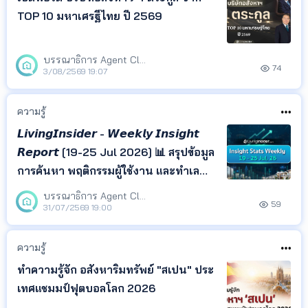
TOP 10 มหาเศรฐีไทย ปี 2569
บรรณาธิการ Agent Club
74
3/08/2569 19:07
ความรู้
𝙇𝙞𝙫𝙞𝙣𝙜𝙄𝙣𝙨𝙞𝙙𝙚𝙧 - 𝙒𝙚𝙚𝙠𝙡𝙮 𝙄𝙣𝙨𝙞𝙜𝙝𝙩
𝙍𝙚𝙥𝙤𝙧𝙩 [19-25 Jul 2026] 📊 สรุปข้อมูล
การค้นหา พฤติกรรมผู้ใช้งาน และทำเล
ยอดนิยม จาก LivingInsider พร้อม
บรรณาธิการ Agent Club
59
Insight ที่สะท้อนความสนใจของผู้ค้นหา
31/07/2569 19:00
เพื่อช่วยให้เจ้าของอสังหาฯ เอเจนต์ และ
นักลงทุน ติดตามทิศทางตลาด และนำ
ความรู้
ข้อมูลไปวางแผนกา
ทำความรู้จัก อสังหาริมทรัพย์ "สเปน" ประ
เทศแชมมป์ฟุตบอลโลก 2026