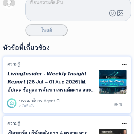
โพสต์
หัวข้อที่เกี่ยวข้อง
ความรู้
𝙇𝙞𝙫𝙞𝙣𝙜𝙄𝙣𝙨𝙞𝙙𝙚𝙧 - 𝙒𝙚𝙚𝙠𝙡𝙮 𝙄𝙣𝙨𝙞𝙜𝙝𝙩
𝙍𝙚𝙥𝙤𝙧𝙩 [26 Jul – 01 Aug 2026] 📊
อัปเดต ข้อมูลการค้นหา เทรนด์ตลาด และ
ทำเลยอดนิยม จาก LivingInsider พร้อม
บรรณาธิการ Agent Club
19
Insight ที่ช่วยให้คุณเข้าใจพฤติกรรมผู้
2 วันที่แล้ว
ค้นหา และติดตามทิศทางตลาด
อสังหาริมทรัพย์ได้ในที่เดียว
ความรู้
เปิดพอร์ต บริษัทอสังหาฯ 4 ตระกูล จาก