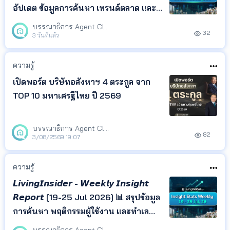
อัปเดต ข้อมูลการค้นหา เทรนด์ตลาด และ
ทำเลยอดนิยม จาก LivingInsider พร้อม
บรรณาธิการ Agent Club
32
Insight ที่ช่วยให้คุณเข้าใจพฤติกรรมผู้
3 วันที่แล้ว
ค้นหา และติดตามทิศทางตลาด
อสังหาริมทรัพย์ได้ในที่เดียว
ความรู้
เปิดพอร์ต บริษัทอสังหาฯ 4 ตระกูล จาก
TOP 10 มหาเศรฐีไทย ปี 2569
บรรณาธิการ Agent Club
82
3/08/2569 19:07
ความรู้
𝙇𝙞𝙫𝙞𝙣𝙜𝙄𝙣𝙨𝙞𝙙𝙚𝙧 - 𝙒𝙚𝙚𝙠𝙡𝙮 𝙄𝙣𝙨𝙞𝙜𝙝𝙩
𝙍𝙚𝙥𝙤𝙧𝙩 [19-25 Jul 2026] 📊 สรุปข้อมูล
การค้นหา พฤติกรรมผู้ใช้งาน และทำเล
ยอดนิยม จาก LivingInsider พร้อม