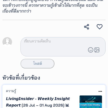
จะเข้าวงการนี้ ควรหาความรู้เข้าตัวให้มากที่สุด จะเป็น
เรื่องที่ดีมากกว่า
โพสต์
หัวข้อที่เกี่ยวข้อง
ความรู้
𝙇𝙞𝙫𝙞𝙣𝙜𝙄𝙣𝙨𝙞𝙙𝙚𝙧 - 𝙒𝙚𝙚𝙠𝙡𝙮 𝙄𝙣𝙨𝙞𝙜𝙝𝙩
𝙍𝙚𝙥𝙤𝙧𝙩 [26 Jul – 01 Aug 2026] 📊