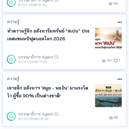
บรรณาธิการ Agent Club
59
Insight ที่สะท้อนความสนใจของผู้ค้นหา
31/07/2569 19:00
เพื่อช่วยให้เจ้าของอสังหาฯ เอเจนต์ และ
นักลงทุน ติดตามทิศทางตลาด และนำ
ความรู้
ข้อมูลไปวางแผนกา
ทำความรู้จัก อสังหาริมทรัพย์ "สเปน" ประ
เทศแชมมป์ฟุตบอลโลก 2026
บรรณาธิการ Agent Club
101
1
27/07/2569 17:23
ความรู้
เจาะลึก อสังหาฯ 'สมุย - พะงัน' มาแรงโต
ไว ผู้ซื้อ 90% เป็นต่างชาติ!
บรรณาธิการ Agent Club
89
27/07/2569 09:29