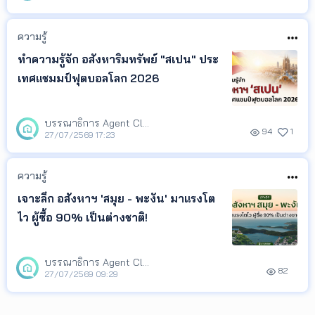
เพื่อช่วยให้เจ้าของอสังหาฯ เอเจนต์ และ
นักลงทุน ติดตามทิศทางตลาด และนำ
ความรู้
ข้อมูลไปวางแผนกา
ทำความรู้จัก อสังหาริมทรัพย์ "สเปน" ประ
เทศแชมมป์ฟุตบอลโลก 2026
บรรณาธิการ Agent Club
94
1
27/07/2569 17:23
ความรู้
เจาะลึก อสังหาฯ 'สมุย - พะงัน' มาแรงโต
ไว ผู้ซื้อ 90% เป็นต่างชาติ!
บรรณาธิการ Agent Club
82
27/07/2569 09:29