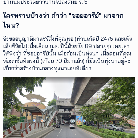
ย่านนี้มีประวัติยาวนานไปถึงสมัย ร. 5
เพิ่ม
ใครทราบบ้างว่า คำว่า "ซอยอารีย์" มาจาก
เติม
ไหน?
ติดต่อ
จึงขออนุญาติมาแชร์สิ่งที่คุณพ่อ (ท่านเกิดปี 2475 และเพิ่ง
เรา
เสียชีวิตไปเมื่อเดือน ก.ค. ปีนี้ด้วยวัย 89 ปลายๆ) เคยเล่า
เงื่อนไข
ให้ฟังว่า ที่ซอยอารีย์นั้น เมื่อก่อนเป็นทุ่งนา เมื่อตอนที่คุณ
การ
พ่อมาซื้อที่ตรงนี้ (เกือบ 70 ปีมาแล้ว) ก็ยังเป็นทุ่งนาอยู่ค่ะ
ให้
เรียกว่าสร้างบ้านกลางทุ่งนาเลยทีเดียว
บริการ
ดาวน์
โหลด
แอปฯ