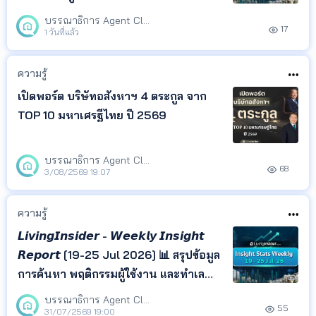
ทำเลยอดนิยม จาก LivingInsider พร้อม
บรรณาธิการ Agent Club
17
Insight ที่ช่วยให้คุณเข้าใจพฤติกรรมผู้
1 วันที่แล้ว
ค้นหา และติดตามทิศทางตลาด
อสังหาริมทรัพย์ได้ในที่เดียว
ความรู้
เปิดพอร์ต บริษัทอสังหาฯ 4 ตระกูล จาก
TOP 10 มหาเศรฐีไทย ปี 2569
บรรณาธิการ Agent Club
68
3/08/2569 19:07
ความรู้
𝙇𝙞𝙫𝙞𝙣𝙜𝙄𝙣𝙨𝙞𝙙𝙚𝙧 - 𝙒𝙚𝙚𝙠𝙡𝙮 𝙄𝙣𝙨𝙞𝙜𝙝𝙩
𝙍𝙚𝙥𝙤𝙧𝙩 [19-25 Jul 2026] 📊 สรุปข้อมูล
การค้นหา พฤติกรรมผู้ใช้งาน และทำเล
ยอดนิยม จาก LivingInsider พร้อม
บรรณาธิการ Agent Club
55
Insight ที่สะท้อนความสนใจของผู้ค้นหา
31/07/2569 19:00