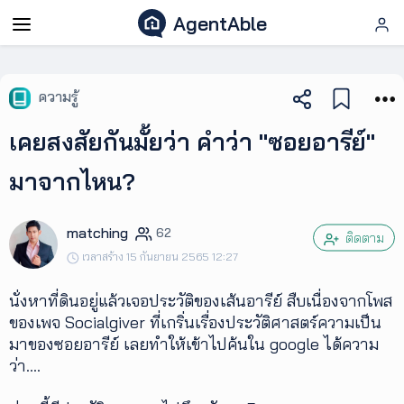
AgentAble
AgentAble
ความรู้
สำหรับ
เคยสงสัยกันมั้ยว่า คำว่า "ซอยอารีย์"
เอเจ
นท์
มาจากไหน?
AgentClub
matching
62
ติดตาม
เวลาสร้าง 15 กันยายน 2565 12:27
AgentTool
นั่งหาที่ดินอยู่แล้วเจอประวัติของเส้นอารีย์ สืบเนื่องจากโพส
ของเพจ Socialgiver ที่เกริ่นเรื่องประวัติศาสตร์ความเป็น
UpSkill
มาของซอยอารีย์ เลยทำให้เข้าไปค้นใน google ได้ความ
ว่า….
Podcast