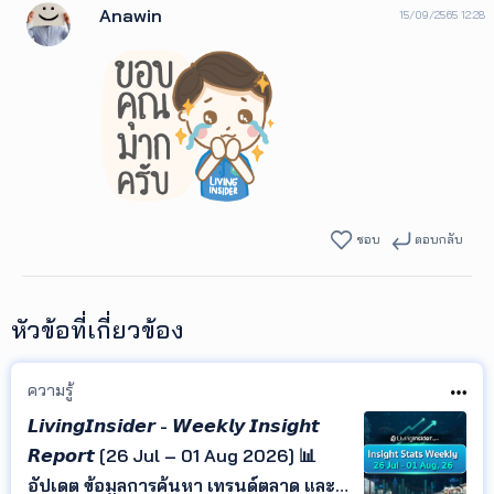
Anawin
15/09/2565 12:28
ชอบ
ตอบกลับ
หัวข้อที่เกี่ยวข้อง
ความรู้
𝙇𝙞𝙫𝙞𝙣𝙜𝙄𝙣𝙨𝙞𝙙𝙚𝙧 - 𝙒𝙚𝙚𝙠𝙡𝙮 𝙄𝙣𝙨𝙞𝙜𝙝𝙩
𝙍𝙚𝙥𝙤𝙧𝙩 [26 Jul – 01 Aug 2026] 📊
อัปเดต ข้อมูลการค้นหา เทรนด์ตลาด และ