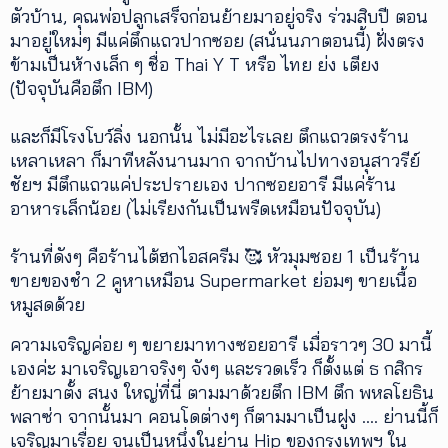
ตัวบ้าน, คุณพ่อปลูกเสร็จก่อนย้ายมาอยู่จริง ร่วมสิบปี ตอน
มาอยู่ใหม่ๆ มีแค่ตึกแถวปากซอย (สนั่นนภาตอนนี้) ฝั่งตรง
ข้ามเป็นห้างเล็ก ๆ ชื่อ Thai Y T หรือ ไทย ย่ง เตียง
(ปัจจุบันคือตึก IBM)
และก็มีโรงโบว์ลิ่ง นอกนั้น ไม่มีอะไรเลย ตึกแถวตรงร้าน
เหลาเหลา ก็มาทีหลังนานมาก จากบ้านไปทางอนุสาวรีย์
ชัยฯ มีตึกแถวแค่ประปรายเอง ปากซอยอารี มีแค่ร้าน
อาหารเล็กน้อย (ไม่เรียงกันเป็นพรืดเหมือนปัจจุบัน)
ร้านที่ดังๆ คือร้านไต้ฮกไอสครีม 🥰 หัวมุมซอย 1 เป็นร้าน
ขายของชำ 2 คูหาเหมือน Supermarket ย่อมๆ ขายเนื้อ
หมูสดด้วย
ความเจริญค่อย ๆ ขยายมาทางซอยอารี เมื่อราวๆ 30 มานี้
เองค่ะ มาเจริญเอาจริงๆ จังๆ และรวดเร็ว ก็ตั้งแต่ ธ กสิกร
ย้ายมาตั้ง สนง ใหญ่ที่นี่ ตามมาด้วยตึก IBM ตึก พหลโยธิน
พลาซ่า จากนั้นมา คอนโดต่างๆ ก็ตามมาเป็นฝูง .... ย่านนี้ก็
เจริญมาเรื่อย จนเป็นหนึ่งในย่าน Hip ของกรุงเทพฯ ใน