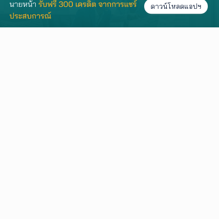
ดาวน์โหลดแอปฯ
บรรณาธิการ Agent Club
61
3/08/2569 19:07
ความรู้
𝙇𝙞𝙫𝙞𝙣𝙜𝙄𝙣𝙨𝙞𝙙𝙚𝙧 - 𝙒𝙚𝙚𝙠𝙡𝙮 𝙄𝙣𝙨𝙞𝙜𝙝𝙩
𝙍𝙚𝙥𝙤𝙧𝙩 [19-25 Jul 2026] 📊 สรุปข้อมูล
การค้นหา พฤติกรรมผู้ใช้งาน และทำเล
ยอดนิยม จาก LivingInsider พร้อม
บรรณาธิการ Agent Club
49
Insight ที่สะท้อนความสนใจของผู้ค้นหา
31/07/2569 19:00
เพื่อช่วยให้เจ้าของอสังหาฯ เอเจนต์ และ
นักลงทุน ติดตามทิศทางตลาด และนำ
ความรู้
ข้อมูลไปวางแผนกา
ทำความรู้จัก อสังหาริมทรัพย์ "สเปน" ประ
เทศแชมมป์ฟุตบอลโลก 2026
บรรณาธิการ Agent Club
87
1
27/07/2569 17:23