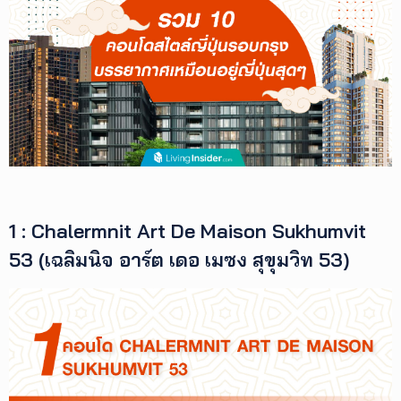
เพิ่ม
เติม
ติดต่อ
เรา
เงื่อนไข
การ
ให้
บริการ
ดาวน์
โหลด
1 : Chalermnit Art De Maison Sukhumvit
แอปฯ
53 (เฉลิมนิจ อาร์ต เดอ เมซง สุขุมวิท 53)