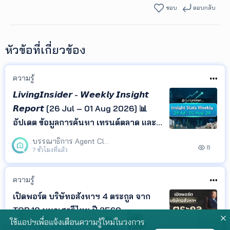
ชอบ
ตอบกลับ
หัวข้อที่เกี่ยวข้อง
ความรู้
𝙇𝙞𝙫𝙞𝙣𝙜𝙄𝙣𝙨𝙞𝙙𝙚𝙧 - 𝙒𝙚𝙚𝙠𝙡𝙮 𝙄𝙣𝙨𝙞𝙜𝙝𝙩
𝙍𝙚𝙥𝙤𝙧𝙩 [26 Jul – 01 Aug 2026] 📊
อัปเดต ข้อมูลการค้นหา เทรนด์ตลาด และ
ทำเลยอดนิยม จาก LivingInsider พร้อม
บรรณาธิการ Agent Club
8
Insight ที่ช่วยให้คุณเข้าใจพฤติกรรมผู้
7 ชั่วโมงที่แล้ว
ค้นหา และติดตามทิศทางตลาด
อสังหาริมทรัพย์ได้ในที่เดียว
ความรู้
เปิดพอร์ต บริษัทอสังหาฯ 4 ตระกูล จาก
TOP 10 มหาเศรฐีไทย ปี 2569