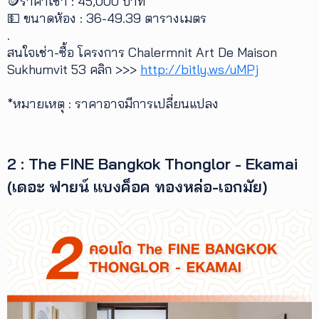
🪙ราคาเช่า : 45,000 บาท
💵 ขนาดห้อง : 36-49.39 ตารางเมตร
.
สนใจเช่า-ซื้อ โครงการ Chalermnit Art De Maison
Sukhumvit 53 คลิก >>>
http://bitly.ws/uMPj
*หมายเหตุ : ราคาอาจมีการเปลี่ยนแปลง
2 : The FINE Bangkok Thonglor - Ekamai
(เดอะ ฟายน์ แบงค็อค ทองหล่อ-เอกมัย)