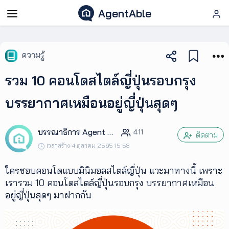
AgentAble
AgentAble
ความรู้
สำหรับ
รวม 10 คอนโดสไตล์ญี่ปุ่นรอบกรุง
เอเจ
นท์
บรรยากาศเหมือนอยู่ญี่ปุ่นสุดๆ
AgentClub
บรรณาธิการ Agent Club
411
ติดตาม
เวลาสร้าง 4 ตุลาคม 2565 15:58
AgentTool
ใครชอบคอนโดแบบมินิมอลสไตล์ญี่ปุ่น แวะมาทางนี้ เพราะ
เรารวม 10 คอนโดสไตล์ญี่ปุ่นรอบกรุง บรรยากาศเหมือน
UpSkill
อยู่ญี่ปุ่นสุดๆ มาฝากกัน
Podcast