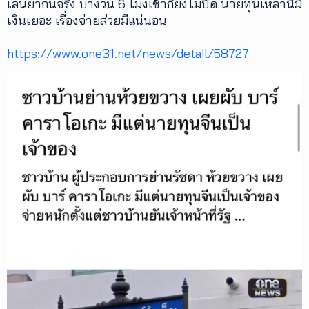
เล่นยากันจริง บางวัน 6 โมงเช้าก็ยังไม่ปิด นายทุนเหล่านี้มี
เงินเยอะ เรื่องจ่ายส่วยมีแน่นอน
เพิ่ม
เติม
https://www.one31.net/news/detail/58727
ติดต่อ
เรา
เงื่อนไข
การ
ให้
บริการ
ดาวน์
โหลด
แอปฯ