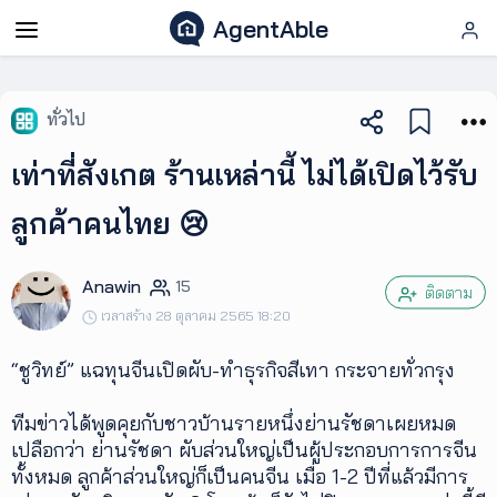
AgentAble
AgentAble
ทั่วไป
สำหรับ
เท่าที่สังเกต ร้านเหล่านี้ ไม่ได้เปิดไว้รับ
เอเจ
นท์
ลูกค้าคนไทย 😢
AgentClub
Anawin
15
ติดตาม
เวลาสร้าง 28 ตุลาคม 2565 18:20
AgentTool
“ชูวิทย์” แฉทุนจีนเปิดผับ-ทำธุรกิจสีเทา กระจายทั่วกรุง
UpSkill
ทีมข่าวได้พูดคุยกับชาวบ้านรายหนึ่งย่านรัชดาเผยหมด
เปลือกว่า ย่านรัชดา ผับส่วนใหญ่เป็นผู้ประกอบการการจีน
ทั้งหมด ลูกค้าส่วนใหญ่ก็เป็นคนจีน เมื่อ 1-2 ปีที่แล้วมีการ
Podcast