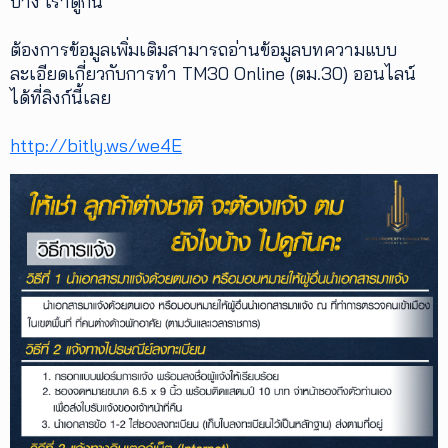
บ้าง เราดูกัน
เพิ่ม
ต้องการข้อมูลเพิ่มเติมสามารถอ่านข้อมูลบทความแบบ
เติม
ละเอียดเกี่ยวกับการทำ TM30 Online (ตม.30) ออนไลน์
ได้ที่ลิงก์นี้เลย
ติดต่อ
เรา
http://bitly.ws/we4E
เงื่อนไข
การ
ให้
บริการ
ดาวน์
โหลด
แอปฯ