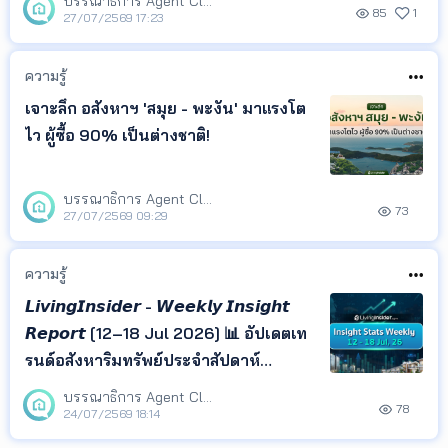
บรรณาธิการ Agent Club
85
1
27/07/2569 17:23
ความรู้
เจาะลึก อสังหาฯ 'สมุย - พะงัน' มาแรงโต
ไว ผู้ซื้อ 90% เป็นต่างชาติ!
บรรณาธิการ Agent Club
73
27/07/2569 09:29
ความรู้
𝙇𝙞𝙫𝙞𝙣𝙜𝙄𝙣𝙨𝙞𝙙𝙚𝙧 - 𝙒𝙚𝙚𝙠𝙡𝙮 𝙄𝙣𝙨𝙞𝙜𝙝𝙩
𝙍𝙚𝙥𝙤𝙧𝙩 [12–18 Jul 2026] 📊 อัปเดตเท
รนด์อสังหาริมทรัพย์ประจำสัปดาห์
ข้อความเกริ่น สรุป ข้อมูลการค้นหา
บรรณาธิการ Agent Club
78
พฤติกรรมผู้ใช้งาน และทำเลยอดนิยม จาก
24/07/2569 18:14
LivingInsider พร้อม Insight ที่ช่วยให้คุณ