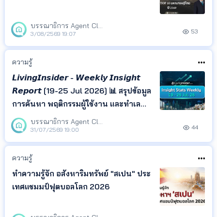
บรรณาธิการ Agent Club
53
3/08/2569 19:07
ความรู้
𝙇𝙞𝙫𝙞𝙣𝙜𝙄𝙣𝙨𝙞𝙙𝙚𝙧 - 𝙒𝙚𝙚𝙠𝙡𝙮 𝙄𝙣𝙨𝙞𝙜𝙝𝙩
𝙍𝙚𝙥𝙤𝙧𝙩 [19-25 Jul 2026] 📊 สรุปข้อมูล
การค้นหา พฤติกรรมผู้ใช้งาน และทำเล
ยอดนิยม จาก LivingInsider พร้อม
บรรณาธิการ Agent Club
44
Insight ที่สะท้อนความสนใจของผู้ค้นหา
31/07/2569 19:00
เพื่อช่วยให้เจ้าของอสังหาฯ เอเจนต์ และ
นักลงทุน ติดตามทิศทางตลาด และนำ
ความรู้
ข้อมูลไปวางแผนกา
ทำความรู้จัก อสังหาริมทรัพย์ "สเปน" ประ
เทศแชมมป์ฟุตบอลโลก 2026