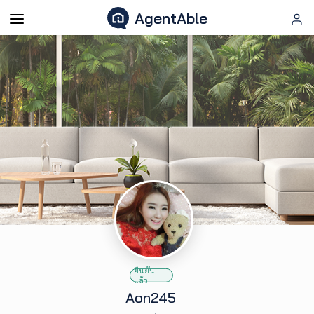
>
AgentAble
AgentAble
สำหรับ
เอเจ
นท์
AgentClub
AgentTool
UpSkill
ยืนยัน
แล้ว
Aon245
Podcast