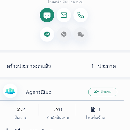
เป็นสมาชิกเมื่อ 9 ธ.ค. 2565
เพิ่ม
เติม
ติดต่อ
เรา
เงื่อนไข
การ
ให้
บริการ
สร้างประกาศมาแล้ว
1
ประกาศ
ดาวน์
โหลด
แอปฯ
AgentClub
ติดตาม
2
0
1
ติดตาม
กำลังติดตาม
โพสที่สร้าง