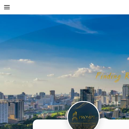
>
AgentAble
สำหรับ
เอเจ
นท์
AgentClub
AgentTool
UpSkill
Podcast