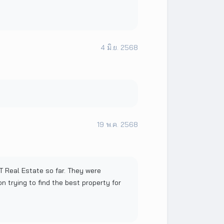
4 มิ.ย. 2568
19 พ.ค. 2568
T Real Estate so far. They were
n trying to find the best property for