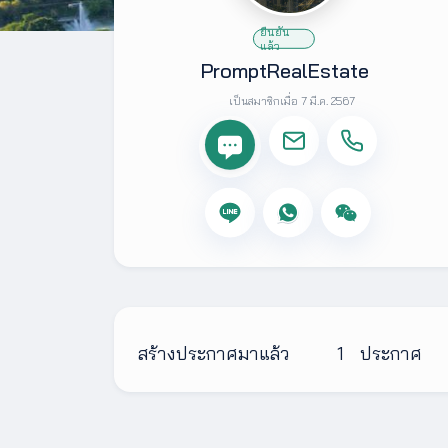
ยืนยัน
เพิ่ม
แล้ว
เติม
PromptRealEstate
เป็นสมาชิกเมื่อ 7 มี.ค. 2567
ติดต่อ
เรา
เงื่อนไข
การ
ให้
บริการ
ดาวน์
โหลด
แอปฯ
สร้างประกาศมาแล้ว
1
ประกาศ