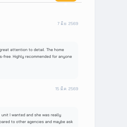
7 มิ.ย. 2569
great attention to detail. The home
s-free. Highly recommended for anyone
15 มี.ค. 2569
 unit I wanted and she was really
ompared to other agencies and maybe ask